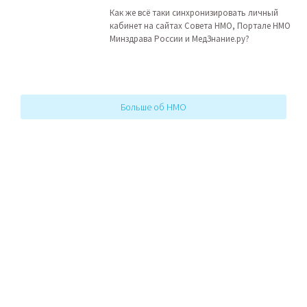
Как же всё таки синхронизировать личный
кабинет на сайтах Совета НМО, Портале НМО
Минздрава России и МедЗнание.ру?
Больше об НМО