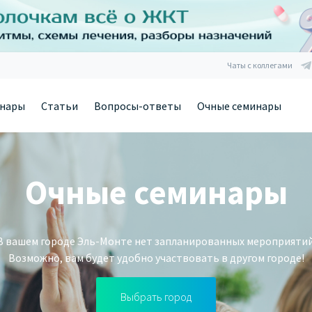
Чаты с коллегами
нары
Статьи
Вопросы-ответы
Очные семинары
Очные семинары
В вашем городе Эль-Монте нет запланированных мероприятий
Возможно, вам будет удобно участвовать в другом городе!
Выбрать город