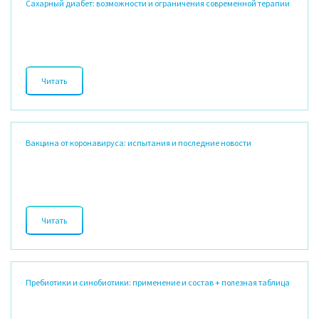
Сахарный диабет: возможности и ограничения современной терапии
Читать
Читать
О прошлом, настоящем и будущем терапии сахарного диабета
Вакцина от коронавируса: испытания и последние новости
Читать
Читать
Результаты клинических испытаний вакцины от коронавируса (COVID-
19) в России и мире: последние новости и лекарственные препараты.
Пребиотики и синобиотики: применение и состав + полезная таблица