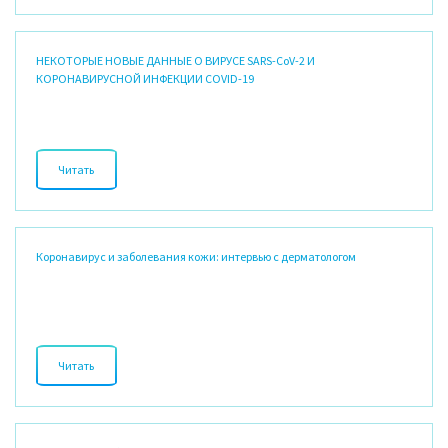
Эксперт аллерголог-иммунолог Наталья Баламут отвечает на
популярные вопросы
НЕКОТОРЫЕ НОВЫЕ ДАННЫЕ О ВИРУСЕ SARS-CoV-2 И
КОРОНАВИРУСНОЙ ИНФЕКЦИИ COVID-19
Читать
Читать
В данном обзоре мы остановимся на некоторых из этих публикаций.
Коронавирус и заболевания кожи: интервью с дерматологом
Читать
Читать
Какие кожные проблемы возникают в связи с СИЗ?