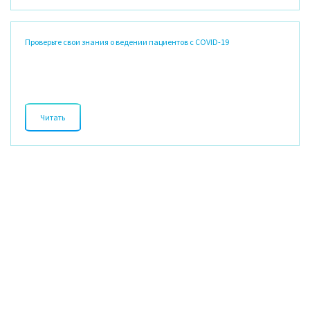
Влияет ли коронавирус на структуру головного мозга?
Проверьте свои знания о ведении пациентов с COVID-19
Читать
Читать
А как вы оцениваете свой уровень знаний о лечении коронавируса?
Читать