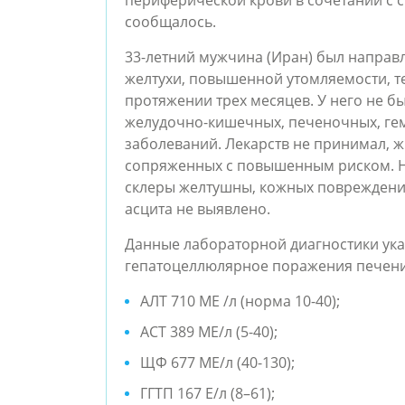
сообщалось.
33-летний мужчина (Иран) был направл
желтухи, повышенной утомляемости, т
протяжении трех месяцев. У него не б
желудочно-кишечных, печеночных, ге
заболеваний. Лекарств не принимал, ж
сопряженных с повышенным риском. Н
склеры желтушны, кожных повреждени
асцита не выявлено.
Данные лабораторной диагностики ук
гепатоцеллюлярное поражения печен
АЛТ 710 МЕ /л (норма 10-40);
АСТ 389 МЕ/л (5-40);
ЩФ 677 МЕ/л (40-130);
ГГТП 167 Е/л (8–61);