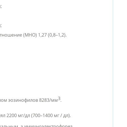
;
;
ошение (МНО) 1,27 (0,8–1,2).
3
лом эозинофилов 8283/мм
.
л 2200 мг/дл (700–1400 мг / дл).
мальным, а иммуноэлектрофорез