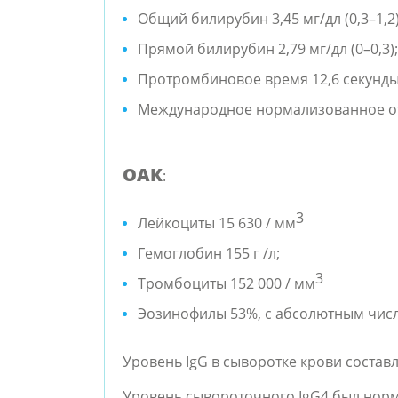
Общий билирубин 3,45 мг/дл (0,3–1,2)
Прямой билирубин 2,79 мг/дл (0–0,3);
Протромбиновое время 12,6 секунды
Международное нормализованное отн
ОАК
:
3
Лейкоциты 15 630 / мм
Гемоглобин 155 г /л;
3
Тромбоциты 152 000 / мм
Эозинофилы 53%, с абсолютным чис
Уровень IgG в сыворотке крови составля
Уровень сывороточного IgG4 был нор