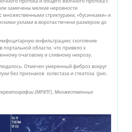
очного протока и общего желчного протока с
ли замечены мелкие неровности
с множественными стриктурами, «бусинками» и
кими узлами в воротах печени размером до
лимфоцитарную инфильтрацию: скопление
в портальной области, что привело к
енному очаговому и сливному некрозу.
людалось. Отмечен умеренный фиброз вокруг
ухи без признаков холестаза и стеатоза (рис.
нкреатографии (МРХПГ). Множественные