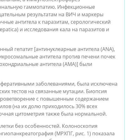
лональную гаммопатию. Инфекционные
цательным результатам на ВИЧ и маркеры
точные антитела к паразитам, серологический
hepatica) и исследования кала на паразитов и
нный гепатит [антинуклеарные антитела (ANA),
микросомальные антитела против печени почек
итохондриальные антитела (AMA)] были
иферативными заболеваниями, была исключена
ких тестов на связанные мутации. Биопсия
 кроветворение с повышенным содержанием
лов (на их долю приходилось 30% всех
точная цитометрия также была нормальной.
клетки без особенностей. Колоноскопия
гиопанкреатография (МРХПГ, рис. 1) показала