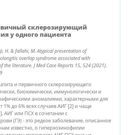
ервичный склерозирующий
ия у одного пациента
H. & fallahi, M. Atypical presentation of
olangitis overlap syndrome associated with
f the literature. J Med Case Reports 15, 524 (2021).
-9
патита и первичного склерозирующего
нически, биохимически, иммунологически и
графическими аномалиями, характерными для
т 1% до 6% всех случаев АИГ [2] и чаще
]. АИГ или ПСХ в сочетании с
ви (ГЭ) - это редкое заболевание, описанное
ко нам известно, о гиперэозинофилии
синдромом перекреста АИГ-ПСХ еще не