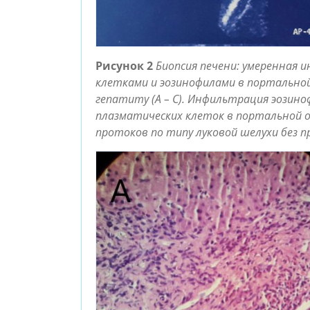
Рисунок 2
Биопсия печени: умеренная
клетками и эозинофилами в портально
гепатиту (A – C). Инфильтрация эозин
плазматических клеток в портальной об
протоков по типу луковой шелухи без п