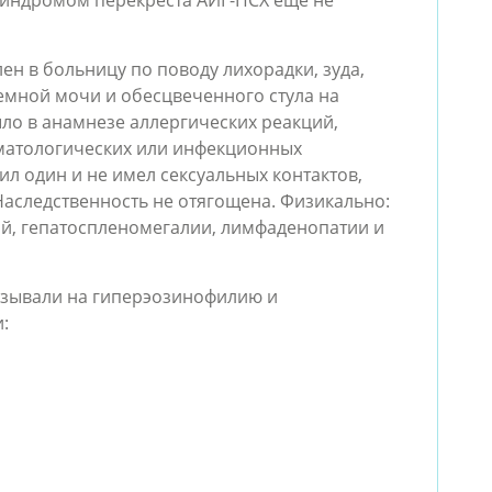
ен в больницу по поводу лихорадки, зуда,
емной мочи и обесцвеченного стула на
ыло в анамнезе аллергических реакций,
матологических или инфекционных
ил один и не имел сексуальных контактов,
аследственность не отягощена. Физикально:
й, гепатоспленомегалии, лимфаденопатии и
азывали на гиперэозинофилию и
и: