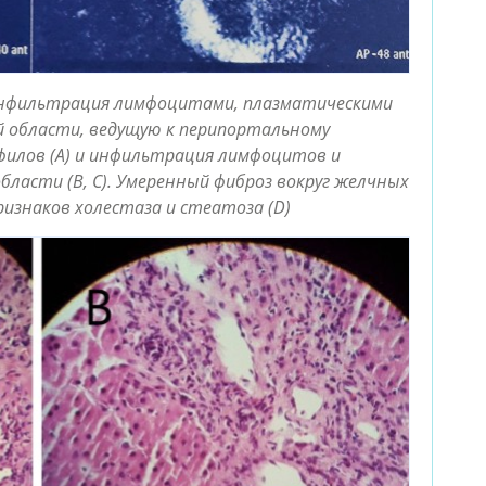
 инфильтрация лимфоцитами, плазматическими
й области, ведущую к перипортальному
офилов (A) и инфильтрация лимфоцитов и
ласти (B, C). Умеренный фиброз вокруг желчных
ризнаков холестаза и стеатоза (D)