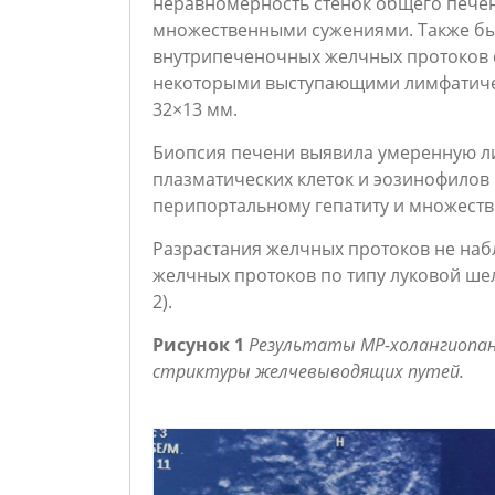
неравномерность стенок общего печен
множественными сужениями. Также бы
внутрипеченочных желчных протоков 
некоторыми выступающими лимфатичес
32×13 мм.
Биопсия печени выявила умеренную 
плазматических клеток и эозинофилов 
перипортальному гепатиту и множеств
Разрастания желчных протоков не наб
желчных протоков по типу луковой шел
2).
Рисунок 1
Результаты МР-холангиопа
стриктуры желчевыводящих путей.