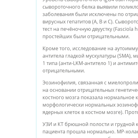
сывороточного белка выявили полик
заболевания были исключены по отри
вирусных гепатитов (А, В и С). Сыворо
тест на печёночную двуустку (Fasciola 
простейших были отрицательными.
Кроме того, исследование на аутоимму
антитела гладкой мускулатуры (SMA), 
1 типа (анти-LKM-антитело 1) и антим
отрицательными.
Эозинофилия, связанная с миелопрол
на основании отрицательных генетичес
костного мозга показала нормальное
морфологически нормальных эозинофи
ядерных клеток в костном мозге). Про
УЗИ и КТ брюшной полости и грудной 
пациента прошла нормально. MР-холан