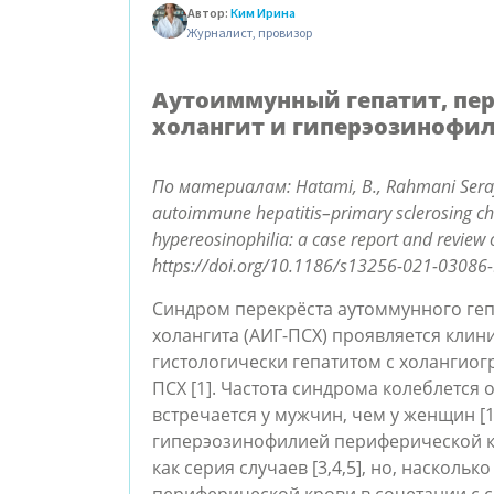
Автор:
Ким Ирина
Журналист, провизор
Аутоиммунный гепатит, п
холангит и гиперэозинофил
По материалам: Hatami, B., Rahmani Seraji, 
autoimmune hepatitis–primary sclerosing ch
hypereosinophilia: a case report and review o
https://doi.org/10.1186/s13256-021-03086
Синдром перекрёста аутоммунного ге
холангита (АИГ-ПСХ) проявляется кли
гистологически гепатитом с холангио
ПСХ [1]. Частота синдрома колеблется о
встречается у мужчин, чем у женщин [1
гиперэозинофилией периферической кро
как серия случаев [3,4,5], но, насколь
периферической крови в сочетании с 