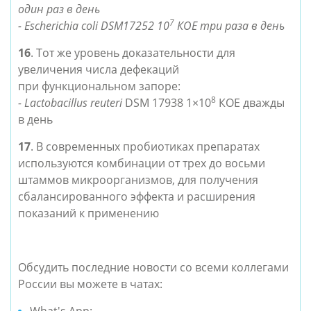
один раз в день
7
- Escherichia coli DSM17252 10
КОЕ три раза в день
16
. Тот же уровень доказательности для
увеличения числа дефекаций
при
функциональном запоре
:
8
- Lactobacillus reuteri
DSM 17938 1×10
КОЕ дважды
в день
17
. В современных пробиотиках препаратах
используются комбинации от трех до восьми
штаммов микроорганизмов, для получения
сбалансированного эффекта и расширения
показаний к применению
Обсудить последние новости со всеми коллегами
России вы можете в чатах: