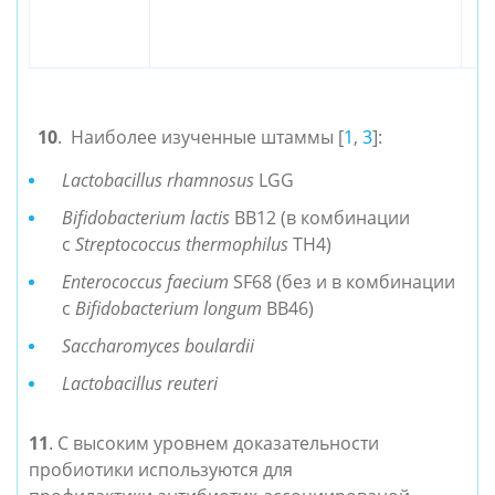
B
L
ц
10
.
Наиболее изученные штаммы [
1
,
3
]:
Lactobacillus rhamnosus
LGG
Bifidobacterium lactis
BB12 (в комбинации
с
Streptococcus
thermophilus
TH4)
Enterococcus faecium
SF68 (без и в комбинации
с
Bifidobacterium longum
BB46)
Saccharomyces
boulardii
Lactobacillus reuteri
11
.
С высоким уровнем доказательности
пробиотики используются для