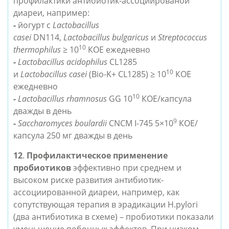
профилактики
антибиотик-ассоциированой
диареи,
например:
-
йогурт с
Lactobacillus
casei
DN114,
Lactobacillus
bulgaricus
и
Streptococcus
10
thermophilus
≥ 10
КОЕ ежедневно
-
Lactobacillus acidophilus
CL1285
10
и
Lactobacillus
casei
(Bio-K+ CL1285) ≥ 10
КОЕ
ежедневно
10
-
Lactobacillus rhamnosus
GG 10
КОЕ/капсула
дважды в день
9
-
Saccharomyces boulardii
CNCM I-745 5×10
КОЕ/
капсула 250 мг дважды в день
12
.
Профилактическое применение
пробиотиков
эффективно при
среднем и
высоком риске развития антибиотик-
ассоциированной диареи
, например, как
сопутствующая терапия в эрадикации Н.pylori
(два антибиотика в схеме) – пробиотики показали