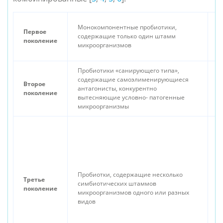
E
Монокомпонентные пробиотики,
Первое
B
содержащие только один штамм
поколение
L
микроорганизмов
B
Пробиотики «санирующего типа»,
Ba
содержащие самоэлименирующиеся
Второе
B
антагонисты, конкурентно
поколение
B
вытесняющие условно- патогенные
S
микроорганизмы
B
(
B
L
Пробиотки, содержащие несколько
f
Третье
симбиотических штаммов
L
поколение
микроорганизмов одного или разных
L
видов
1
L
B