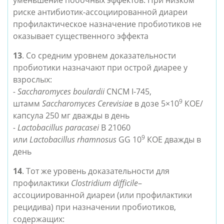
уменьшение побочных эффектов. При низком
риске антибиотик-ассоциированной диареи
профилактическое назначение пробиотиков не
оказывает существенного эффекта
13
.
Со средним уровнем доказательности
пробиотики назначают при
острой диарее у
взрослых
:
- Saccharomyces boulardii
CNCM I-745,
9
штамм
Saccharomyces Cerevisiae
в дозе 5×10
КОЕ/
капсула 250 мг дважды в день
- Lactobacillus paracasei
B 21060
9
или
Lactobacillus
rhamnosus
GG 10
КОЕ дважды в
день
14
. Тот же уровень доказательности для
профилактики
Clostridium difficile
–
ассоциированной диареи
(или профилактики
рецидива) при назначении пробиотиков,
содержащих: