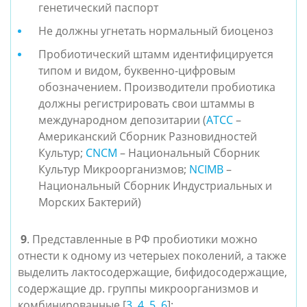
генетический паспорт
Не должны угнетать нормальный биоценоз
Пробиотический штамм идентифицируется
типом и видом, буквенно-цифровым
обозначением. Производители пробиотика
должны регистрировать свои штаммы в
международном депозитарии (
ATCC
–
Американский Сборник Разновидностей
Культур;
CNCM
– Национальный Сборник
Культур Микроорганизмов;
NCIMB
–
Национальный Сборник Индустриальных и
Морских Бактерий)
9
.
Представленные в РФ пробиотики можно
отнести к одному из четерыех поколений, а также
выделить лактосодержащие, бифидосодержащие,
содержащие др. группы микроорганизмов и
комбинированные [
3
,
4
,
5
,
6
]: