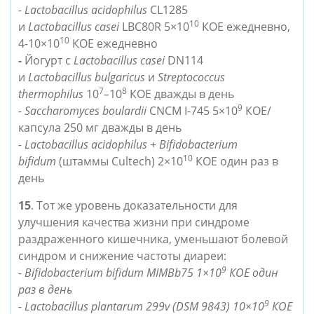
- Lactobacillus acidophilus
CL1285
10
и
Lactobacillus
casei
LBC80R 5×10
КОЕ ежедневно,
10
4
-
10×10
КОЕ ежедневно
-
Йогурт с
Lactobacillus casei
DN114
и
Lactobacillus
bulgaricus
и
Streptococcus
7
8
thermophilus
10
–
10
КОЕ дважды в день
9
- Saccharomyces boulardii
CNCM I-745 5×10
КОЕ/
капсула 250 мг дважды в день
- Lactobacillus acidophilus + Bifidobacterium
10
bifidum
(штаммы Cultech) 2×10
КОЕ один раз в
день
15
.
Тот же уровень доказательности для
улучшения качества жизни при
синдроме
раздраженного кишечника
, уменьшают болевой
синдром и снижение частоты диареи:
9
- Bifidobacterium bifidum MIMBb75 1×10
КОЕ один
раз в день
9
- Lactobacillus plantarum 299v (DSM 9843) 10×10
КОЕ