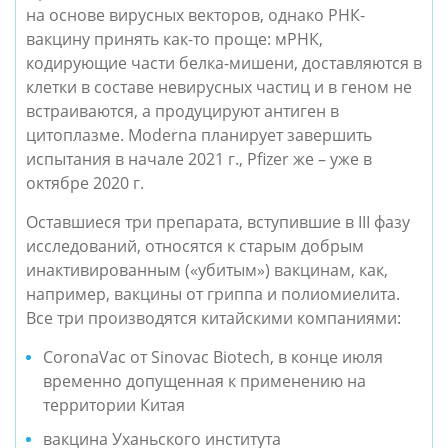
на основе вирусных векторов, однако РНК-
вакцину принять как-то проще: мРНК,
кодирующие части белка-мишени, доставляются в
клетки в составе невирусных частиц и в геном не
встраиваются, а продуцируют антиген в
цитоплазме. Moderna планирует завершить
испытания в начале 2021 г., Pfizer же – уже в
октябре 2020 г.
Оставшиеся три препарата, вступившие в III фазу
исследований, относятся к старым добрым
инактивированным («убитым») вакцинам, как,
например, вакцины от гриппа и полиомиелита.
Все три производятся китайскими компаниями:
CoronaVac от Sinovac Biotech, в конце июля
временно допущенная к применению на
территории Китая
вакцина Уханьского института