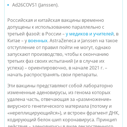
Ad26COVS1 (Janssen).
Российская и китайская вакцины временно
допущены к использованию параллельно с
третьей фазой: в России –
у медиков и учителей
, в
Китае – у
военных
. AstraZeneca и Janssen на такое
отступление от правил пойти не могут, однако
запускают производство, чтобы к окончанию
третьих фаз своих испытаний (и в случае их
успеха) – ориентировочно, в начале 2021 г. –
начать распространять свои препараты.
Эти вакцины представляют собой лабораторно
измененные аденовирусы, из генома которых
удалена часть, отвечающая за «размножение»
вирусного генетического материала (потому и
«нереплицирующийся»), и встроен фрагмент ДНК,
кодирующий белок-шип коронавируса. Принцип
действия – аденовирусы в виде лекарственного