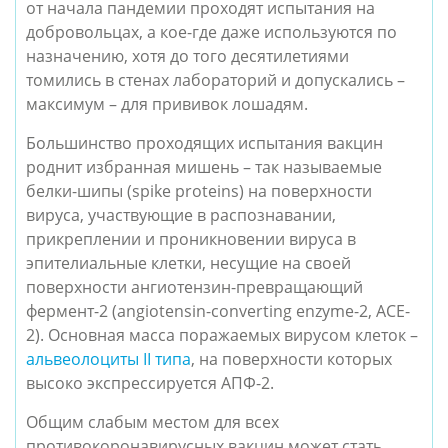
от начала пандемии проходят испытания на
добровольцах, а кое-где даже используются по
назначению, хотя до того десятилетиями
томились в стенах лабораторий и допускались –
максимум – для прививок лошадям.
Большинство проходящих испытания вакцин
роднит избранная мишень – так называемые
белки-шипы (spike proteins) на поверхности
вируса, участвующие в распознавании,
прикреплении и проникновении вируса в
эпителиальные клетки, несущие на своей
поверхности ангиотензин-превращающий
фермент-2 (angiotensin-converting enzyme-2, ACE-
2). Основная масса поражаемых вирусом клеток –
альвеолоциты II типа
, на поверхности которых
высоко экспрессируется АПФ-2.
Общим слабым местом для всех
противокоронавирусных вакцин может стать