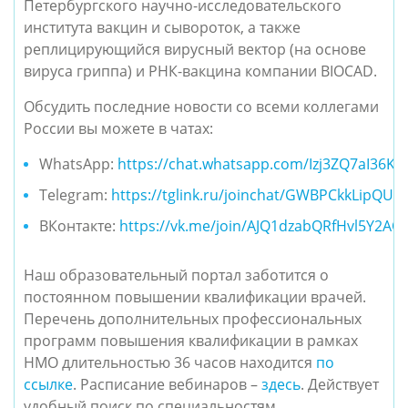
Петербургского научно-исследовательского
института вакцин и сывороток, а также
реплицирующийся вирусный вектор (на основе
вируса гриппа) и РНК-вакцина компании BIOCAD.
Обсудить последние новости со всеми коллегами
России вы можете в чатах:
WhatsApp:
https://chat.whatsapp.com/Izj3ZQ7aI36K
Telegram:
https://tglink.ru/joinchat/GWBPCkkLipQU
ВКонтакте:
https://vk.me/join/AJQ1dzabQRfHvl5Y2AO
Наш образовательный портал заботится о
постоянном повышении квалификации врачей.
Перечень дополнительных профессиональных
программ повышения квалификации в рамках
НМО длительностью 36 часов находится
по
ссылке
. Расписание вебинаров –
здесь
. Действует
удобный поиск по специальностям,