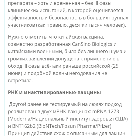
препарата – хоть и временная – без III фазы
клинических испытаний, в которой оценивается
эффективность и безопасность в больших группах
участников (как правило, десятки тысяч человек).
Нужно отметить, что китайская вакцина,
совместно разработанная CanSino Biologics и
китайскими военными, была без лишнего шума и
громких заявлений допущена к применению в
обход III фазы всё-таки раньше российской (25
июня) и подобной волны негодования не
встретила.
РНК и инактивированные-вакцины
Другой ранее не тестируемый на людях подход
реализован в двух мРНК-вакцинах: mRNA-1273
(Moderna/Национальный институт здоровья США)
и
BNT162b2 (
BioNTech/Fosun Pharma/Pfizer).
Принцип действия схож с описанным для вакцин