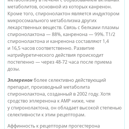
метаболитов, основной из которых канренон.
Кроме того, спиронолактон является индуктором
микросомального метаболизма других
лекарственных веществ. Связь с белками плазмы
спиронолактона — 88%, канренона — 99%. Т1/2
спиронолактона и канренона составляют 1,4
и 16,5 часов соответственно. Развитие
натрийуретического действия происходит
постепенно — через 48-72 часа после приема
дозы.
Эплеренон
более селективно действующий
препарат, производный метаболита
спиронолактона, созданный в 2002 году. Хотя
сродство эплеренона к АМР ниже, чем
у спиронолактона, он обладает высокой степенью
селективности к этим рецепторам.
Аффинность к рецепторам прогестерона