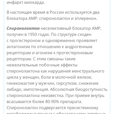
инфаркт миокарда.
В настоящее время в России используется два
блокатора АМР: спиронолактон и эплеренон.
Спиронолактон
неселективный блокатор АМР,
получен в 1950 годах. По структуре сходен
с прогестероном и одновременно проявляет
антагонизм по отношению к андрогенным
рецепторам и агонизм к прогестероновым
рецепторам. С этим связаны такие
нежелательные побочные эффекты
спиронолактона как нарушения менструального
цикла у женщин, боли в молочной железе,
гинекомастия у мужчин, гирсутизм, снижение
либидо, импотенция. Абсолютная биодоступность
спиронолактона неизвестна. При приеме внутрь
всасывается более 80-90% препарата.
Спиронолактон подвергается пресистемному
метаболизму в печени с образованием активных