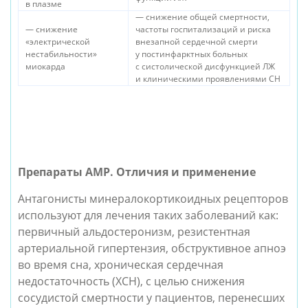
в плазме
— снижение общей смертности,
— снижение
частоты госпитализаций и риска
«электрической
внезапной сердечной смерти
нестабильности»
у постинфарктных больных
миокарда
с систолической дисфункцией ЛЖ
и клиническими проявлениями СН
Препараты АМР. Отличия и применение
Антагонисты минералокортикоидных рецепторов
используют для лечения таких заболеваний как:
первичный альдостеронизм, резистентная
артериальной гипертензия, обструктивное апноэ
во время сна, хроническая сердечная
недостаточность (ХСН), с целью снижения
сосудистой смертности у пациентов, перенесших