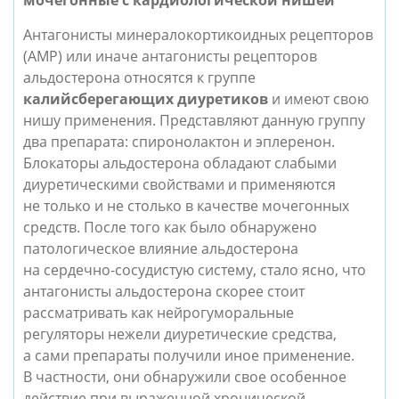
мочегонные с кардиологической нишей
Антагонисты минералокортикоидных рецепторов
(АМР) или иначе антагонисты рецепторов
альдостерона относятся к группе
калийсберегающих диуретиков
и имеют свою
нишу применения. Представляют данную группу
два препарата: спиронолактон и эплеренон.
Блокаторы альдостерона обладают слабыми
диуретическими свойствами и применяются
не только и не столько в качестве мочегонных
средств. После того как было обнаружено
патологическое влияние альдостерона
на сердечно-сосудистую систему, стало ясно, что
антагонисты альдостерона скорее стоит
рассматривать как нейрогуморальные
регуляторы нежели диуретические средства,
а сами препараты получили иное применение.
В частности, они обнаружили свое особенное
действие при выраженной хронической