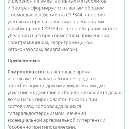
Эплеренон не имеет активных метаболитов
и биотрансформируется главным образом
с помощью изофермента CYP3A4, что стоит
учитывать при назначении с препаратами-
ингибиторами CYP3A4 (его концентрация может
увеличиваться при совместном применении
с эритромицином, кларитромицином,
кетоконазолом, верапамилом).
Применение:
Спиронолактон
в настоящее время
используется как мочегонное средство
в комбинациях с другими диуретиками для
усиления их действия и сберегания калия (в дозах
до 400 мг). Спиронолактон показан при
состояниях, сопровождающихся
гиперальдостеронизмом: лечении
эссенциальной артериальной гипертензии
(особенно при гипокалиемии,