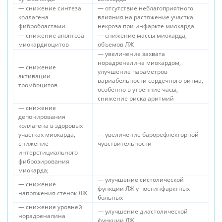
— снижение синтеза
— отсутствие неблагоприятного
коллагена
влияния на растяжение участка
фибробластами
некроза при инфаркте миокарда
— снижение апоптоза
— снижение массы миокарда,
миокардиоцитов
объемов ЛЖ
— увеличение захвата
норадреналина миокардом,
— снижение
улучшение параметров
активации
вариабельности сердечного ритма,
тромбоцитов
особенно в утренние часы,
снижение риска аритмий
— снижение
депонирования
коллагена в здоровых
участках миокарда,
— увеличение барорефлекторной
снижение
чувствительности
интерстициального
фиброзирования
миокарда;
— улучшение систолической
— снижение
функции ЛЖ у постинфарктных
напряжения стенок ЛЖ
больных
— снижение уровней
— улучшение диастолической
норадреналина
функции ЛЖ