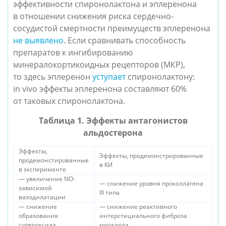
эффективности спиронолактона и эплеренона
в отношении снижения риска сердечно-
сосудистой смертности преимуществ эплеренона
не выявлено
. Если сравнивать способность
препаратов к ингибированию
минералокортикоидных рецепторов (МКР),
то здесь эплеренон
уступает
спиронолактону:
in vivo эффекты эплеренона составляют 60%
от таковых спиронолактона.
Таблица 1. Эффекты антагонистов
альдостерона
Эффекты,
Эффекты, продемонстрированные
продемонстированные
в КИ
в эксперименте
— увеличение NO-
— снижение уровня проколлагена
зависимой
III типа
вазодилатации
— снижение
— снижение реактивного
образования
интерстициального фиброза
супероксида
миокарда