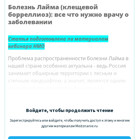
Болезнь Лайма (клещевой
борреллиоз): все что нужно врачу о
заболевании
Статья подготовлена по материалам
вебинара НМО
Проблема распространенности болезни Лайма в
нашей стране особенно актуальна - ведь Россия
занимает обширные территории с лесным и
степным ландшафтом, а значит, является одним
из крупнейших ареалов инфекционных
заболеваний, передающихся агрессивными
клещами Ixodes. Рассмотрим этиологию,
патогенез, диагностику и лечение болезни Лайма
Войдите, чтобы продолжить чтение
в нашей статье.
Зарегистрируйтесь или войдите, чтобы получить доступ к этому и многим
другим материалам Medznanie.ru
Болезнь Лайма (клещевой боррелиоз)
(А69.2
по МКБ-10) – инфекционное трансмиссивное