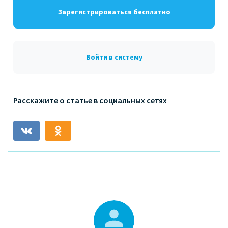
природно-очаговое заболевание, вызываемое
Зарегистрироваться бесплатно
спирохетами и передающееся клещами. К этому
заболеванию приковано внимание не только
инфекционистов, но и врачей других
Войти в систему
специальностей - болезнь имеет склонность к
хроническому рецидивирующему течению и
преимущественному поражению кожи, нервной
системы, опорно-двигательного аппарата и
Расскажите о статье в социальных сетях
сердца.
Из истории изучения болезни:
1986 г.
- описана «прогрессирующая
дистрофическая эритема» (дерматологи Г.И.
Мещерский и П.В. Никольский);
1909 г.
- А.Афцелиус описал «хроническую
мигрирующую эритему» и связал ее появление с
присасыванием клеща;