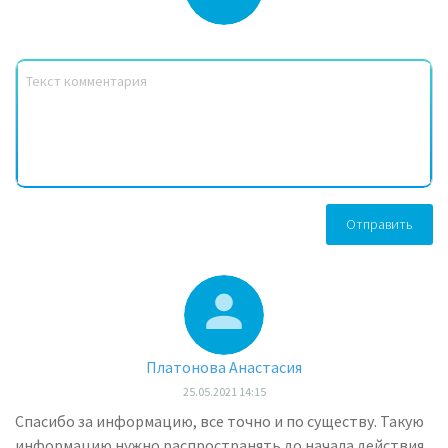
1922 г.
- описан случай мигрирующей эритемы с
развитием менингоэнцефалита, радикулита и
паралича дельтовидной мышцы после
присасывания клеща (Garin и Bujadoux);
1946 г.
- с успехом опробовано эмпирическое
лечение пациентов с мигрирующей эритемой
пенициллином;
1948 г.
- впервые предположена связь со
Отправить
спирохетами - замечены спиралевидные
микроорганизмы в биоптатах кожи с
мигрирующей эритемы (Lenfoff).
1974 г.
- в США в районе города Лайм (штат
Коннектикут) официально зарегистрирована
Платонова Анастасия
новая группа заболеваний (Аллен Стир);
25.05.2021 14:15
1977 г.
- выявлен переносчик болезни Лайма;
Спасибо за информацию, все точно и по существу. Такую
информацию нужно распространять до начала действия