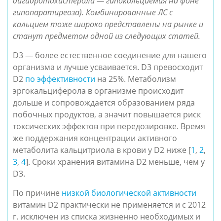
дигидротахистерола — гипокальциемия на фоне
гипопаратиреоза). Комбинированные ЛС с
кальцием тоже широко представлены на рынке и
станут предметом одной из следующих статей.
D3 — более естественное соединение для нашего
организма и лучше усваивается. D3 превосходит
D2
по эффективности
на 25%. Метаболизм
эргокальциферола в организме происходит
дольше и сопровождается образованием ряда
побочных продуктов, а значит повышается риск
токсических эффектов при передозировке. Время
же поддержания концентрации активного
метаболита кальцитриола в крови у D2 ниже [
1
,
2
,
3
,
4
]. Сроки хранения витамина D2 меньше, чем у
D3.
По причине
низкой биологической активности
витамин D2 практически не применяется и с 2012
г. исключен из списка жизненно необходимых и