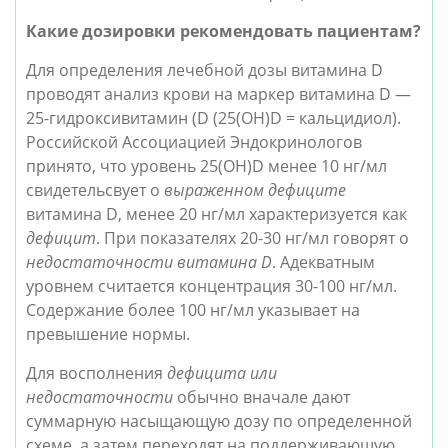
Какие дозировки рекомендовать пациентам?
Для определения лечебной дозы витамина D
проводят анализ крови на маркер витамина D —
25-гидроксивитамин (D (25(ОН)D = кальцидиол).
Российской Ассоциацией Эндокринологов
принято, что уровень 25(ОН)D менее 10 нг/мл
свидетельсвует о
выраженном дефиците
витамина D, менее 20 нг/мл характеризуется как
дефицит
. При показателях 20-30 нг/мл говорят о
недостаточности витамина D
.
Адекватным
уровнем считается концентрация 30-100 нг/мл.
Содержание более 100 нг/мл указывает на
превышение нормы.
Для восполнения
дефицита или
недостаточности
обычно вначале дают
суммарную насыщающую дозу по определенной
схеме, а затем переходят на поддерживающую.