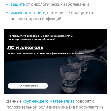
защите
от онкологических заболеваний
иммунном ответе
, в том числе в защите от
респираторных инфекций.
Данные
крупнейшего метаанализа
говорят о
положительной роли витамина D в профилактике