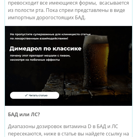
превосходит все имеющиеся формы, всасывается
из полости рта. Пока спреи представлены в виде
импортных дорогостоящих БАД.
БАД или ЛС?
Диапазоны дозировок витамина D в БАД и ЛС
пересекаются, ниже в статье вы найдете ссылку на