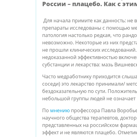
России – плацебо. Как с эт
Для начала примите как данность: не
препараты исследованы с помощью ме
патология настолько редкая, что ран
невозможно. Некоторые из них предста
не прошли клинических исследований. 
недоказанной эффективностью включ
субстанции и лекарства: мазь Вишневск
Часто медработнику приходится слышат
соседи) это лекарство принимали/ мет
бездоказательную по сути. Положитель
небольшой группы людей не означает 
По
мнению
профессора Павла Воробье
научного общества терапевтов, доктор
представленных на российском фарма
эффект и не являются плацебо. Отметим