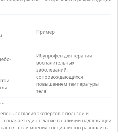
Пример
ы
Ибупрофен для терапии
цебо-
воспалительных
заболеваний,
сопровождающихся
отой
повышением температуры
изы
тела
ие
Амиодарон при
е
пень согласия экспертов с пользой и
желудочковых аритмиях
 I означает единогласие в наличии надлежащей
ивается, если мнения специалистов разошлись.
ные
Верапамил для