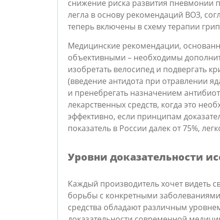
снижение риска развития пневмонии п
легла в основу рекомендаций ВОЗ, со
теперь включены в схему терапии грип
Медицинские рекомендации, основанны
объективными – необходимы дополнит
изобретать велосипед и подвергать к
(введение антидота при отравлении яд
и пренебрегать назначением антибиот
лекарственных средств, когда это нео
эффективно, если принципам доказател
показатель в России далек от 75%, лег
Уровни доказательности и
Каждый производитель хочет видеть с
борьбы с конкретными заболеваниями.
средства обладают различным уровнем
доказательности современной медици