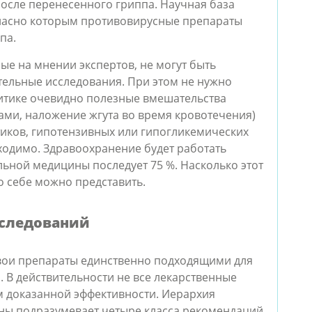
осле перенесенного гриппа. Научная база
гласно которым противовирусные препараты
па.
е на мнении экспертов, не могут быть
ельные исследования. При этом не нужно
ритике очевидно полезные вмешательства
ами, наложение жгута во время кровотечения)
иков, гипотензивных или гипогликемических
бходимо. Здравоохранение будет работать
ьной медицины последует 75 %. Насколько этот
ко себе можно представить.
сследований
вои препараты единственно подходящими для
 В действительности не все лекарственные
 доказанной эффективности. Иерархия
ны подразумевает четыре класса рекомендаций