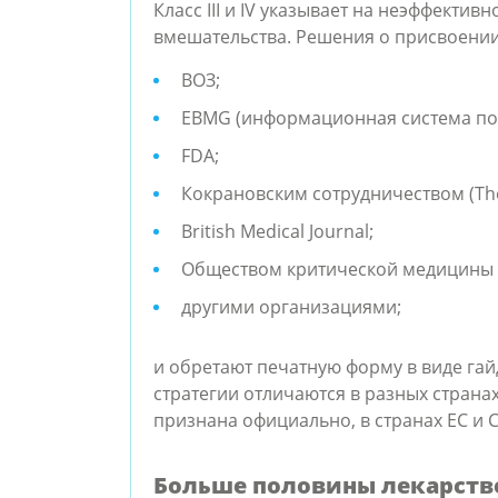
Класс III и IV указывает на неэффекти
С
клинические наблю
вмешательства. Решения о присвоении
ВОЗ;
Мнения экспертов,
D
доклинические иссл
EBMG (информационная система по
теории
FDA;
Кокрановским сотрудничеством (The 
British Medical Journal;
Обществом критической медицины (Soc
другими организациями;
и обретают печатную форму в виде гай
стратегии отличаются в разных страна
признана официально, в странах ЕС и 
Больше половины лекарств