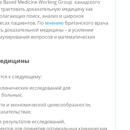
ce Based Medicine Working Group канадского
трактовать доказательную медицину как
полагающих поиск, анализ и широкое
есах пациентов. По
мнению
британского врача
уть доказательной медицины – в усилении
рмулирования вопросов и математических
медицины
ятся к следующему:
клинических исследований для
 больных;
сти и экономической целесообразности,
азательствах;
 результатов исследований,
ентов для принятия оптимальных клинических