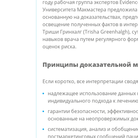
году рабочая группа экспертов Eviden
Университета Макмастера предложила 
основанную на доказательствах, пред
освещение полученных фактов в интер
Триши Гринхалг (Trisha Greenhalgh), с
навыков врача путем регулярного фо
оценок риска.
Принципы доказательной 
Если коротко, все интерпретации свод
надлежащее использование данных 
индивидуального подхода к лечению
гарантии безопасности, эффективно
основанные на неопровержимых док
систематизация, анализ и обобщение
постмаркетинговых сообщений паци