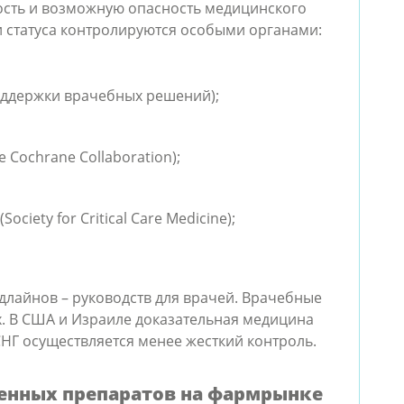
вность и возможную опасность медицинского
дения
профилактики стенокардии
 статуса контролируются особыми органами:
Промывание носа
физраствором при остром
едования,
ддержки врачебных решений);
бактериальном
риносинусите
Cochrane Collaboration);
iety for Critical Care Medicine);
длайнов – руководств для врачей. Врачебные
х. В США и Израиле доказательная медицина
СНГ осуществляется менее жесткий контроль.
енных препаратов на фармрынке