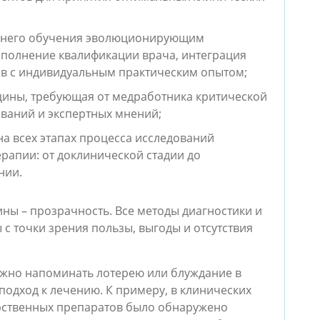
ешнего обучения эволюционирующим
ополнение квалификации врача, интеграция
в с индивидуальным практическим опытом;
цины, требующая от медработника критической
ований и экспертных мнений;
а всех этапах процесса исследований
ерапии: от доклинической стадии до
нии.
ны – прозрачность. Все методы диагностики и
с точки зрения пользы, выгоды и отсутствия
лжно напоминать лотерею или блуждание в
одход к лечению. К примеру, в клинических
рственных препаратов было обнаружено