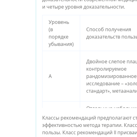
и четыре уровня доказательности.
Уровень
(в
Способ получения
порядке
доказательств польз
убывания)
Двойное слепое пла
контролируемое
А
рандомизированное
исследование – «зол
стандарт», метаанал
Отдельные небольш
В
рандомизированны
Классы рекомендаций предполагают сте
исследования
эффективностью метода терапии. Класс
пользы. Класс рекомендаций II присва
Нерандомизирован