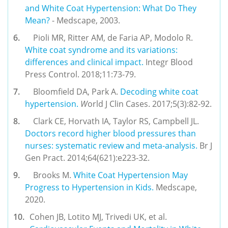
and White Coat Hypertension: What Do They
Mean?
- Medscape, 2003.
Pioli MR, Ritter AM, de Faria AP, Modolo R.
White coat syndrome and its variations:
differences and clinical impact.
Integr Blood
Press Control. 2018;11:73-79.
Bloomfield DA, Park A.
Decoding white coat
hypertension.
W
orld J Clin Cases. 2017;5(3):82-92.
Clark CE, Horvath IA, Taylor RS, Campbell JL.
Doctors record higher blood pressures than
nurses: systematic review and meta-analysis.
Br J
Gen Pract. 2014;64(621):e223-32.
Brooks M.
White Coat Hypertension May
Progress to Hypertension in Kids.
Medscape,
2020.
Cohen JB, Lotito MJ, Trivedi UK, et al.