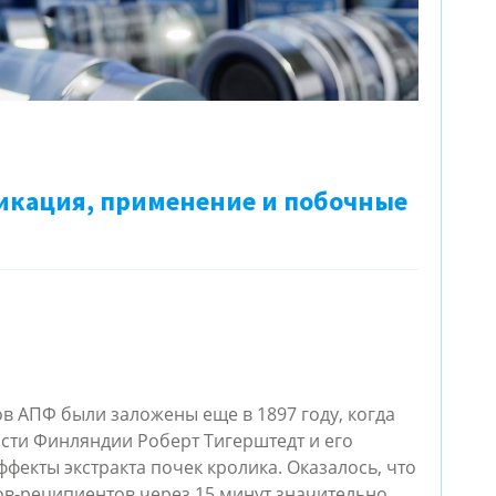
икация, применение и побочные
 АПФ были заложены еще в 1897 году, когда 
сти Финляндии Роберт Тигерштедт и его 
ффекты экстракта почек кролика. Оказалось, что 
ов-реципиентов через 15 минут значительно 