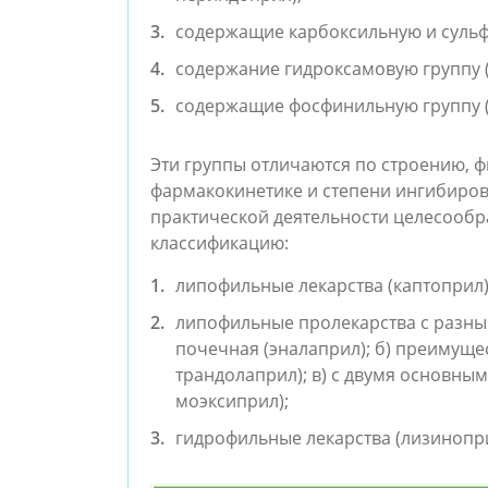
содержащие карбоксильную и сульф
содержание гидроксамовую группу 
содержащие фосфинильную группу 
Эти группы отличаются по строению, ф
фармакокинетике и степени ингибиров
практической деятельности целесообр
классификацию:
липофильные лекарства (каптоприл)
липофильные пролекарства с разны
почечная (эналаприл); б) преимуще
трандолаприл); в) с двумя основны
моэксиприл);
гидрофильные лекарства (лизинопр