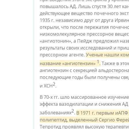
повышалось АД. Лишь спустя 30 лет кан
действующее вещество почечного экстр
1935 г. независимо друг от друга Ирви
открыли, что после пережатия почечно
низкомолекулярное прессорное вещест
«ангиотонин», а Пейдж предложил назва
результаты своих исследований и пришл
прессорном агенте. 
Ученые нашли ком
 1
название «ангиотензин»
.
 Также в эт
ангиотензин с секрецией альдостерона 
последующие годы были получены сведе
2
и ХСН
.
В 70-х гг. шло массированное изучение 
эффекта вазодилатации и снижения АД
2
заболеваниях
. 
В 1971 г. первым иАПФ 
полипептид, выделенный Сергио Ферей
Тепротид проявлял высокую терапевтич