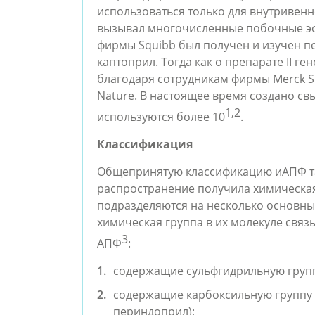
использоваться только для внутривенн
вызывал многочисленные побочные эффе
фирмы Squibb был получен и изучен п
каптоприл. Тогда как о препарате II ген
благодаря сотрудникам фирмы Merck S
Nature. В настоящее время создано св
1,2
используются более 10
.
Классификация
Общепринятую классификацию иАПФ так
распространение получила химическая
подразделяются на несколько основных 
химическая группа в их молекуле связы
3
АПФ
:
содержащие сульфгидрильную групп
содержащие карбоксильную группу 
периндоприл);