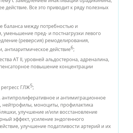
тему с замедлением инактивации брадикинина, 
ействие. Все это приводит к ряду полезных 
е баланса между потребностью и 
 уменьшение пред- и постнагрузки левого 
едление (реверсия) ремоделирования, 
6
, антиаритмическое действие
;
ва АТ II, уровней альдостерона, адреналина, 
мпенсаторное повышение концентрации 
5
 регресс ГЛЖ
;
, антипролиферативное и антимиграционное 
, нейтрофилы, моноциты, профилактика 
ляшки, улучшение и/или восстановление 
ный эффект, усиление эндогенного 
йствие, улучшение податливости артерий и их 