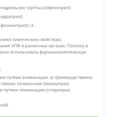
гидрильную группы (зофеноприл);
(идраприл);
(фозиноприл)
1,4
.
изико-химическим свойствам, 
ания АПФ в различных органах. Поэтому в 
азно использовать фармакокинетическую 
;
ми путями элиминации: а) преимущественно 
ственно печеночная (темокаприл, 
ми путями элиминации (спираприл, 
ил)
4
. 