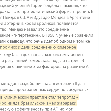
адский ученый Гарри Голдблатт выявил, что 
акта – это протеолитический фермент ренин. В 
нг Пейдж в США и Эдуардо Мендез в Аргентине 
й артерии в крови кроликов появляется 
во. Мендез назвал это соединение 
ние «гипертензин». В 1958 г. ученые сравнили 
и к выводу, что речь идет об одном и том же 
промисс и дали соединению химерное 
ом году была доказана связь системы ренин-
и регуляцией гомеостаза воды и натрия. В 
ния о влияние этих факторов на развитие АГ 
методов воздействия на ангиотензин II для 
 при распространенных сердечно-сосудистых 
в клинической практике стал тепротид – 
ро из яда бразильской змеи жарараки.
ескую эффективность при АГ, но мог 