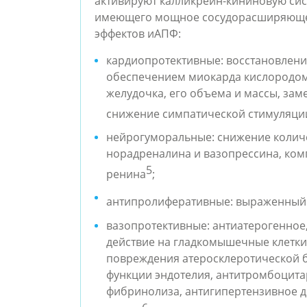
активируют калликреин-кининовую сис
имеющего мощное сосудорасширяющее д
эффектов иАПФ:
кардиопротективные: восстановлени
обеспечением миокарда кислородом,
желудочка, его объема и массы, зам
снижение симпатической стимуляции
нейрогуморальные: снижение количест
норадреналина и вазопрессина, ко
5
ренина
;
антипролиферативные: выраженный
вазопротективные: антиатерогенное
действие на гладкомышечные клетки
повреждения атеросклеротической б
функции эндотелия, антитромбоцитар
фибринолиза, антигипертензивное де