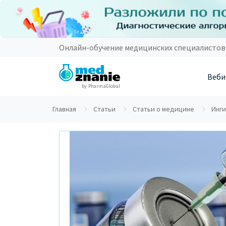
Онлайн-обучение медицинских специалистов
Веби
by PharmaGlobal
Главная
Статьи
Статьи о медицине
Инги