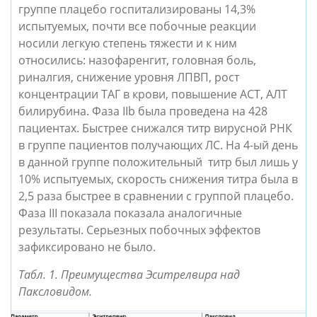
группе плацебо госпитализированы 14,3% 
испытуемых, почти все побочные реакции 
носили легкую степень тяжести и к ним 
относились: назофаренгит, головная боль, 
риналгия, снижение уровня ЛПВП, рост 
концентрации ТАГ в крови, повышение АСТ, АЛТ 
билирубина. Фаза IIb была проведена на 428 
пациентах. Быстрее снижался титр вирусной РНК 
в группе пациентов получающих ЛС. На 4-ый день 
в данной группе положительный  титр был лишь у 
10% испытуемых, скорость снижения титра была в 
2,5 раза быстрее в сравнении с группой плацебо. 
Фаза III показала показала аналогичные 
результаты. Серьезных побочных эффектов 
зафиксировано не было.
Табл. 1. Преимущества Эситрелвира над 
Паксловидом.