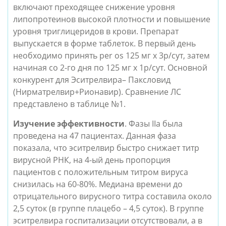
включают преходящее снижение уровня 
липопротеинов высокой плотности и повышение 
уровня триглицеридов в крови. Препарат 
выпускается в форме таблеток. В первый день 
необходимо принять per os 125 мг x 3р/сут, затем 
начиная со 2-го дня по 125 мг х 1р/сут. Основной 
конкурент для Эситрелвира– Паксловид 
(Нирматрелвир+Рионавир). Сравнение ЛС 
представлено в таблице №1.
Изучение эффективности
. Фазы IIa была 
проведена на 47 пациентах. Данная фаза 
показала, что эситрелвир быстро снижает титр 
вирусной РНК, на 4-ый день пропорция 
пациентов с положительным титром вируса 
снизилась на 60-80%. Медиана времени до 
отрицательного вирусного титра составила около 
2,5 суток (в группе плацебо – 4,5 суток). В группе 
эситрелвира госпитализации отсутствовали, а в 