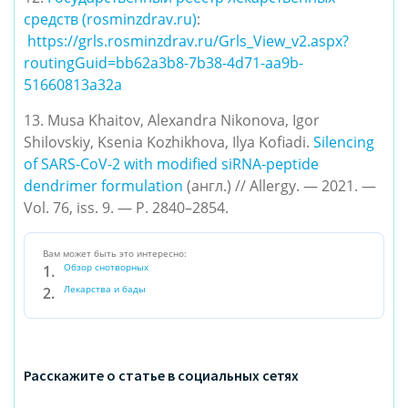
средств (rosminzdrav.ru)
:
https://grls.rosminzdrav.ru/Grls_View_v2.aspx?
routingGuid=bb62a3b8-7b38-4d71-aa9b-
51660813a32a
13. Musa Khaitov, Alexandra Nikonova, Igor 
Shilovskiy, Ksenia Kozhikhova, Ilya Kofiadi. 
Silencing 
of SARS-CoV-2 with modified siRNA-peptide 
dendrimer formulation
 (англ.) // Allergy. — 2021. — 
Vol. 76, iss. 9. — P. 2840–2854.
Вам может быть это интересно:
Обзор снотворных
Лекарства и бады
Расскажите о статье в социальных сетях