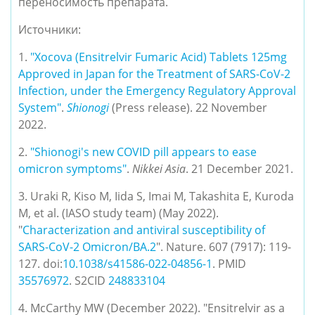
переносимость препарата.
Источники:
1.
"Xocova (Ensitrelvir Fumaric Acid) Tablets 125mg 
Approved in Japan for the Treatment of SARS-CoV-2 
Infection, under the Emergency Regulatory Approval 
System"
. 
Shionogi
 (Press release). 22 November 
2022.
2. 
"Shionogi's new COVID pill appears to ease 
omicron symptoms"
. 
Nikkei Asia
. 21 December 2021.
3. Uraki R, Kiso M, Iida S, Imai M, Takashita E, Kuroda 
M, et al. (IASO study team) (May 2022). 
"
Characterization and antiviral susceptibility of 
SARS-CoV-2 Omicron/BA.2
". Nature. 607 (7917): 119-
127. doi:
10.1038/s41586-022-04856-1
. PMID 
35576972
. S2CID 
248833104
4. McCarthy MW (December 2022). "Ensitrelvir as a 