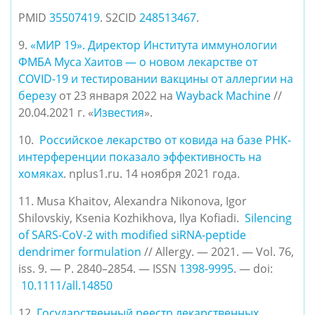
PMID 
35507419
. S2CID 
248513467
.
9.
«МИР 19». Директор Института иммунологии 
ФМБА Муса Хаитов — о новом лекарстве от 
COVID-19 и тестировании вакцины от аллергии на 
березу
 от 23 января 2022 на 
Wayback Machine
 // 
20.04.2021 г. «
Известия
».
10.  
Российское лекарство от ковида на базе РНК-
интерференции показало эффективность на 
хомяках
. nplus1.ru. 14 ноября 2021 года.
11. Musa Khaitov, Alexandra Nikonova, Igor 
Shilovskiy, Ksenia Kozhikhova, Ilya Kofiadi.  
Silencing 
of SARS-CoV-2 with modified siRNA-peptide 
dendrimer formulation
 // Allergy. — 2021. — Vol. 76, 
iss. 9. — P. 2840–2854. — ISSN
1398-9995
. — doi:
10.1111/all.14850
12.
Государственный реестр лекарственных 