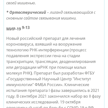
своей мишенью.
* Ортостерический
 – лиганд связывающийся с 
сновным сайтом связывания мишени. 
9-13
МИР-19 
Новый российский препарат для лечения 
короновируса, взявший на вооружение 
технологию РНК-интерференции (процесс 
подавления экспрессии гена на стадии 
транскрипции, трансляции, деаденилирования 
или деградации мРНК при помощи малых 
молекул РНК
)
. Препарат был разработан ФГБУ 
«Государственный Научный Центр "Институт 
иммунологии" ФМБА России». Клинические 
испытания препарата I фазы завершились в 2021 
году. В сентябре 2021 закончился набор во II фазу 
клинических исследований. 19 октября 
оперативный штаб по борьбе с COVID-19 в РФ 