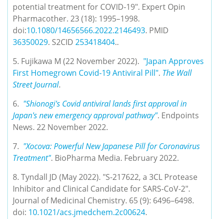
potential treatment for COVID-19". Expert Opin 
Pharmacother. 23 (18): 1995–1998. 
doi:
10.1080/14656566.2022.2146493
. PMID 
36350029
. S2CID 
253418404
..
5. Fujikawa M (22 November 2022).  
"Japan Approves 
First Homegrown Covid-19 Antiviral Pill"
. 
The Wall 
Street Journal
.
6.  
"Shionogi's Covid antiviral lands first approval in 
Japan's new emergency approval pathway"
. Endpoints 
News. 22 November 2022.
7.  
"Xocova: Powerful New Japanese Pill for Coronavirus 
Treatment"
. BioPharma Media. February 2022.
8. Tyndall JD (May 2022). "S-217622, a 3CL Protease 
Inhibitor and Clinical Candidate for SARS-CoV-2". 
Journal of Medicinal Chemistry. 65 (9): 6496–6498. 
doi:
10.1021/acs.jmedchem.2c00624
. 