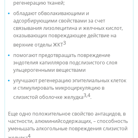
регенерацию тканей;
обладают обволакивающими и 
адсорбирующими свойствами за счет 
связывания лизолецитина и желчных кислот, 
оказывающих повреждающее действие на 
3
верхние отделы ЖКТ
помогают предотвращать повреждение 
эндотелия капилляров подслизистого слоя 
ульцерогенными веществами
улучшают регенерацию эпителиальных клеток 
и стимулировать микроциркуляцию в 
3,4
слизистой оболочке желудка
.
Еще одно положительное свойство антацидов, в 
частности, алюминийсодержащих, – способность 
уменьшать алкогольные повреждения слизистой 
4
желудка
.