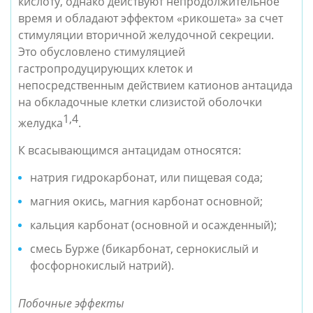
кислоту, однако действуют непродолжительное 
время и обладают эффектом «рикошета» за счет 
стимуляции вторичной желудочной секреции. 
Это обусловлено стимуляцией 
гастропродуцирующих клеток и 
непосредственным действием катионов антацида 
на обкладочные клетки слизистой оболочки 
1,4
желудка
.
К всасывающимся антацидам относятся:
натрия гидрокарбонат, или пищевая сода;
магния окись, магния карбонат основной;
кальция карбонат (основной и осажденный);
смесь Бурже (бикарбонат, сернокислый и 
фосфорнокислый натрий).
Побочные эффекты