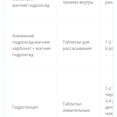
приема внутрь
раза 
магния гидроксид
Алюминия 
гидроксид-магния 
Таблетки для 
1-2 т
карбонат + магния 
рассасывания
6 раз
гидроксид
1-2 та
через
3-4 ра
Таблетки 
Гидроталцит
день, 
жевательные
макси