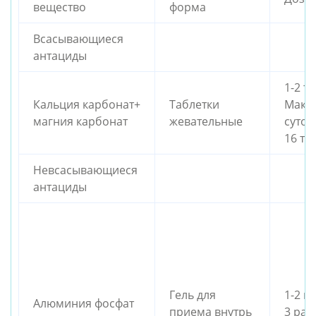
вещество
форма
Всасывающиеся 
антациды
1-2 та
Кальция карбонат+ 
Таблетки 
Макси
магния карбонат
жевательные
суточ
16 та
Невсасывающиеся 
антациды
Гель для 
1-2 п
Алюминия фосфат
приема внутрь
3 раз