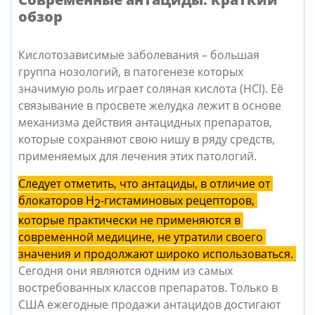
обзор
Кислотозависимые заболевания – большая 
группа нозологий, в патогенезе которых 
значимую роль играет соляная кислота (HCl). Её 
связывание в просвете желудка лежит в основе 
механизма действия антацидных препаратов, 
которые сохраняют свою нишу в ряду средств, 
применяемых для лечения этих патологий.
Следует отметить, что антациды, в отличие от 
блокаторов Н
-гистаминовых рецепторов, 
2
которые практически не применяются в 
современной медицине, не утратили своего 
значения и продолжают широко использоваться. 
Сегодня они являются одним из самых 
востребованных классов препаратов. Только в 
США ежегодные продажи антацидов достигают 