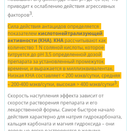
приводит к ослаблению действия агрессивных 
3
факторов
.
Сила действия антацидов определяется  
показателем 
кислотонейтрализующей 
активности (КНА)
. 
КНА 
рассчитывают как 
количество 1 N соляной кислоты, которое 
титруется до pH 3,5 определенной дозой 
препарата за установленный промежуток 
времени, и выражается в миллиэквивалентах. 
Низкая КНА составляет < 200 мэкв/сутки, средняя 
3
– 200-400 мэкв/сутки, высокая > 400 мэкв/сутки
. 
Скорость наступления эффекта зависит от 
скорости растворения препарата и его 
лекарственной формы. Самое быстрое начало 
действия характерно для натрия гидрокарбоната, 
кальция карбоната и магния гидроксида – они 
довольно легко растворяются в желудке. 