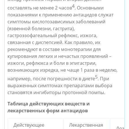
4
составлять не менее 2 часов
. Основными 
показаниями к применению антацидов служат 
симптомы кислотозависимых заболеваний 
(язвенной болезни, гастрита), 
гастроэзофагеальный рефлюкс, изжога, 
связанная с диспепсией. Как правило, их 
рекомендуют в составе монотерапии для 
купирования легких и нечастых проявлений – 
изжоги, рефлюкса и боли в эпигастрии, 
возникающих изредка, не чаще 1 раза в неделю, 
5
например, после погрешности в диете
. При 
выраженных симптомах препаратами выбора 
становятся ингибиторы протонной помпы. 
Таблица действующих веществ и 
лекарственных форм антацидов
Действующее 
Лекарственная 
Дози