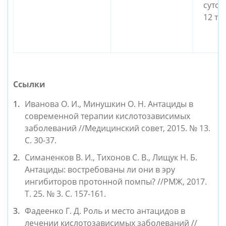
суточ
12 та
Ссылки
Иванова О. И., Минушкин О. Н. Антациды в 
современной терапии кислотозависимых 
заболеваний //Медицинский совет, 2015. № 13. 
С. 30-37.
Симаненков В. И., Тихонов С. В., Лищук Н. Б. 
Антациды: востребованы ли они в эру 
ингибиторов протонной помпы? //РМЖ, 2017. 
Т. 25. № 3. С. 157-161.
Фадеенко Г. Д. Роль и место антацидов в 
лечении кислотозависимых заболеваний //