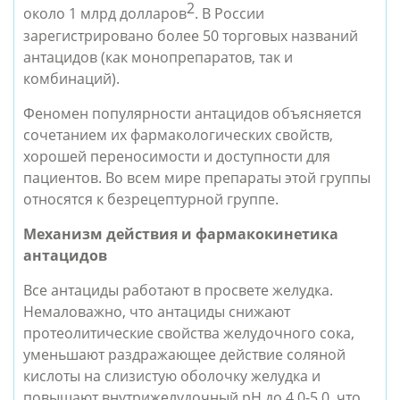
2
около 1 млрд долларов
. В России 
зарегистрировано более 50 торговых названий 
антацидов (как монопрепаратов, так и 
комбинаций). 
Феномен популярности антацидов объясняется 
сочетанием их фармакологических свойств, 
хорошей переносимости и доступности для 
пациентов. Во всем мире препараты этой группы 
относятся к безрецептурной группе.  
Механизм действия и фармакокинетика 
антацидов
Все антациды работают в просвете желудка. 
Немаловажно, что антациды снижают 
протеолитические свойства желудочного сока, 
уменьшают раздражающее действие соляной 
кислоты на слизистую оболочку желудка и 
повышают внутрижелудочный pH до 4,0-5,0, что 