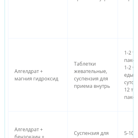
1-2 та
пакет
Таблетки 
1-2 ч
Алгелдрат + 
жевательные, 
еды и
магния гидроксид
суспензия для 
суточ
приема внутрь
12 та
пакет
Алгелдрат + 
Суспензия для 
5-10 м
бензокаин + 