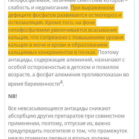
гипофосфатемия, типичные симптомы которой – 
слабость и недомогание. 
При выраженном 
дефиците фосфатов развивается остеопороз и 
остеомаляция. Кроме того, на фоне 
гипофосфатемии увеличивается всасывание 
кальция, что сопряжено с повышением уровня 
кальция в моче и крови и образованием 
кальциевых конкрементов в почках.
Поэтому 
антациды, содержащие алюминий, назначают с 
особой осторожностью в детском и пожилом 
возрасте, а фосфат алюминия противопоказан во 
4
время беременности
. 
NB!
Все невсасывающиеся антациды снижают 
абсорбцию других препаратов при совместном 
применении, поэтому, отпуская их, важно 
предупредить посетителя о том, что промежуток 
между приемом первых и вторых должен 