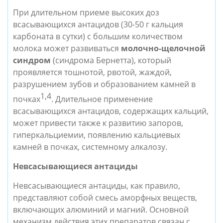
При длительном приеме высоких доз 
всасывающихся антацидов (30-50 г кальция 
карбоната в сутки) с большим количеством 
молока может развиваться 
молочно-щелочной 
синдром
 (синдрома Бернетта), который 
проявляется тошнотой, рвотой, жаждой, 
разрушением зубов и образованием камней в 
1,4
почках
. Длительное применение 
всасывающихся антацидов, содержащих кальций, 
может привести также к развитию запоров, 
гиперкальциемии, появлению кальциевых 
камней в почках, системному алкалозу. 
Невсасывающиеся антациды
Невсасывающиеся антациды, как правило, 
представляют собой смесь аморфных веществ, 
включающих алюминий и магний. Основной 
механизм действия этих препаратов связан с 