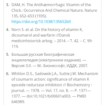
DAM, H. The Antihæmorrhagic Vitamin of the 
Chick.: Occurrence And Chemical Nature. Nature 
135, 652–653 (1935). 
https://doi.org/10.1038/135652b0
Norn S. et al. On the history of vitamin K, 
dicoumarol and warfarin //Dansk 
medicinhistorisk arbog. – 2014. – Т. 42. – С. 99-
119.
Большая русская биографическая 
энциклопедия (электронное издание). — 
Версия 3.0. — М.: Бизнессофт, ИДДК, 2007.
Whitlon D.S., Sadowski J.A., Suttie J.W. Mechanism 
of coumarin action: significance of vitamin K 
epoxide reductase inhibition // Biochemistry : 
journal. — 1978. — Vol. 17, no. 8. — P. 1371—
1377. — doi:10.1021/bi00601a003. — PMID 
646989.