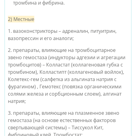
тромбина и фибрина.
2) Местные
1. вазоконстрикторы – адреналин, питуитрин, 
вазопрессин и его аналоги;
2. препараты, влияющие на тромбоцитарное 
звено гемостаза (индукторы адгезии и агрегации 
тромбоцитов) – Колластат (коллагеновая губка с 
тромбином), Колластипт (коллагеновый войлок), 
Колетекс-гем (салфетка из альгината натрия с 
фурагином) , Гемотекс (повязка органическими 
солями железа и сорбционным слоем), алгинат 
натрия;
3. препараты, влияющие на плазменное звено 
гемостаза (на основе естественных факторов 
свертывающей системы) – Тиссукол Кит, 
фибриновый клей, Тромбостат;