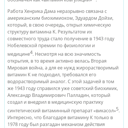
Работа Хенрика Дама неразрывно связана с 
американским биохимиоком, Эдуардом Дойзи, 
который, в свою очередь, открыл химическую 
структуру витамина K. Результатом их 
совместного труда стало получение в 1943 году 
Нобелевской премии по физиологии и 
4
медицине
. Несмотря на всю значимость 
открытия, в то время активно велась Вторая 
Мировая война, а для ее нужд жирорастворимый 
витамин К не подходил, требовался его 
водорастворимый аналог. С этой задачей в том 
же 1943 году справился уже советский биохимик, 
Александр Владимирович Палладин, который 
создал и внедрил в медицинскую практику 
5
синтетический витаминный препарат «викасол»
. 
Интересно, что благодаря витамину К только в 
1978 году был разгадан механизм действия 