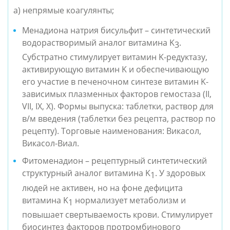
а) непрямые коагулянты;
Менадиона натрия бисульфит – синтетический 
водорастворимый аналог витамина K
. 
3
Субстратно стимулирует витамин K-редуктазу, 
активирующую витамин K и обеспечивающую 
его участие в печеночном синтезе витамин K-
зависимых плазменных факторов гемостаза (II, 
VII, IX, X). Формы выпуска: таблетки, раствор для 
в/м введения (таблетки без рецепта, раствор по 
рецепту). Торговые наименования: Викасол, 
Викасол-Виал.
Фитоменадион – рецептурный синтетический 
структурный аналог витамина K
. У здоровых 
1
людей не активен, но на фоне дефицита 
витамина K
 нормализует метаболизм и 
1
повышает свертываемость крови. Стимулирует 
биосинтез факторов протромбинового 