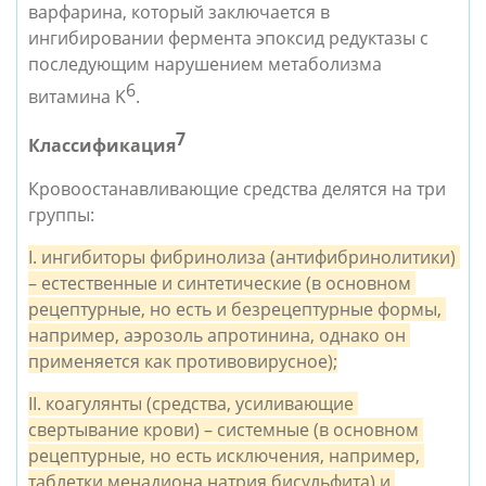
варфарина, который заключается в 
ингибировании фермента эпоксид редуктазы с 
последующим нарушением метаболизма 
6
витамина K
.
7
Классификация
Кровоостанавливающие средства делятся на три 
группы:
I. ингибиторы фибринолиза (антифибринолитики) 
– естественные и синтетические (в основном 
рецептурные, но есть и безрецептурные формы, 
например, аэрозоль апротинина, однако он 
применяется как противовирусное);
II. коагулянты (средства, усиливающие 
свертывание крови) – системные (в основном 
рецептурные, но есть исключения, например, 
таблетки менадиона натрия бисульфита) и 