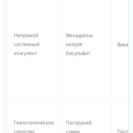
Непрямой
Менадиона
системный
натрия
Викас
коагулянт
бисульфит
Гемостатическое
Пастушьей
Пасту
средство
сумки