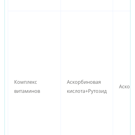
Комплекс
Аскорбиновая
Аскор
витаминов
кислота+Рутозид