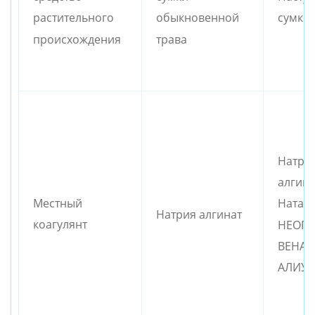
сумки 
растительного
обыкновенной
происхождения
трава
Натри
алгина
Местный
Натал
Натрия алгинат
коагулянт
НЕОПР
ВЕНАП
АЛИУ