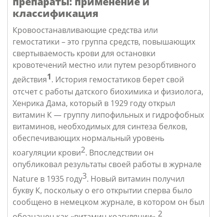
препараты: применение и
классификация
Кровоостанавливающие средства или 
гемостатики – это группа средств, повышающих 
свертываемость крови для остановки 
кровотечений местно или путем резорбтивного 
1
действия
. История гемостатиков берет свой 
отсчет с работы датского биохимика и физиолога, 
Хенрика Дама, который в 1929 году открыл 
витамин К — группу липофильных и гидрофобных 
витаминов, необходимых для синтеза белков, 
обеспечивающих нормальный уровень 
2
коагуляции крови
. Впоследствии он 
опубликовал результаты своей работы в журнале 
3
Nature в 1935 году
. Новый витамин получил 
букву К, поскольку о его открытии сперва было 
сообщено в немецком журнале, в котором он был 
 2
обозначен как «витамин коагуляции»
.