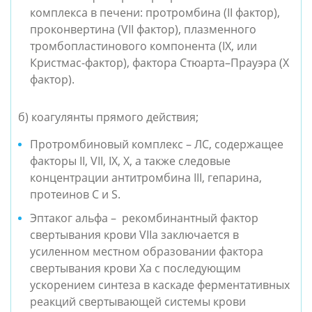
комплекса в печени: протромбина (II фактор), 
проконвертина (VII фактор), плазменного 
тромбопластинового компонента (IX, или 
Кристмас-фактор), фактора Стюарта–Прауэра (Х 
фактор).
б) коагулянты прямого действия;
Протромбиновый комплекс – ЛС, содержащее 
факторы II, VII, IX, X, а также следовые 
концентрации антитромбина III, гепарина, 
протеинов С и S.
Эптаког альфа –  рекомбинантный фактор 
свертывания крови VIIа заключается в 
усиленном местном образовании фактора 
свертывания крови Xa с последующим 
ускорением синтеза в каскаде ферментативных 
реакций свертывающей системы крови 