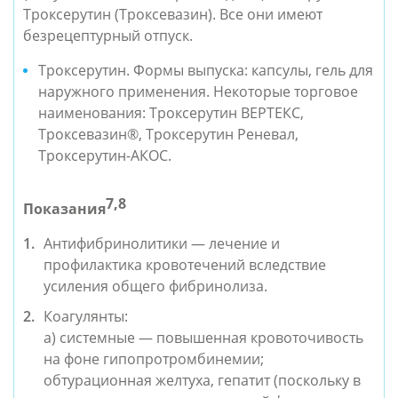
Троксерутин (Троксевазин). Все они имеют 
безрецептурный отпуск.
Троксерутин. Формы выпуска: капсулы, гель для 
наружного применения. Некоторые торговое 
наименования: Троксерутин ВЕРТЕКС, 
Троксевазин®, Троксерутин Реневал, 
Троксерутин-АКОС. 
7,8
Показания
Антифибринолитики — лечение и 
профилактика кровотечений вследствие 
усиления общего фибринолиза.
а) системные — повышенная кровоточивость 
на фоне гипопротромбинемии; 
обтурационная желтуха, гепатит (поскольку в 