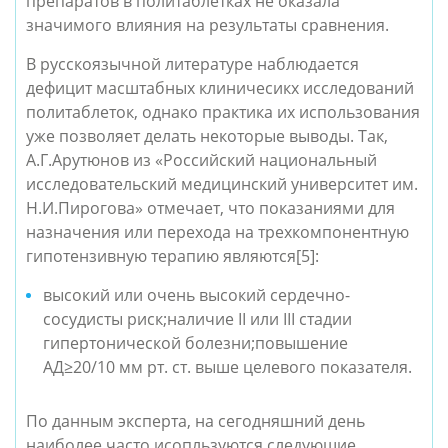
препаратов в политаблетках не оказала
значимого влияния на результаты сравнения.
В русскоязычной литературе наблюдается
дефицит масштабных клиничесикх исследований
политаблеток, однако практика их использования
уже позволяет делать некоторые выводы. Так,
А.Г.Арутюнов из «Российский национальный
исследовательский медицинский университет им.
Н.И.Пирогова» отмечает, что показаниями для
назначения или перехода на трехкомпонентную
гипотензивную терапию являются
[5]
:
высокий или очень высокий сердечно-
сосудисты риск;наличие II или III стадии
гипертонической болезни;повышение
АД≥20/10 мм рт. ст. выше целевого показателя.
По данным эксперта, на сегодняшний день
наиболее часто исопльзуются следующие