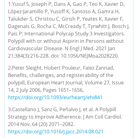
1.Yusuf S, Joseph P, Dans A, Gao P, Teo K, Xavier D,
López-Jaramillo P, Yusoff K, Santoso A, Gamra H,
Talukder S, Christou C, Girish P, Yeates K, Xavier F,
Dagenais G, Rocha C, McCready T, Tyrwhitt J, Bosch J,
Pais P; International Polycap Study 3 Investigators.
Polypill with or without Aspirin in Persons without
Cardiovascular Disease. N Engl J Med. 2021 Jan
21;384(3):216-228. doi: 10.1056/NEJMoa2028220.
2.Peter Sleight, Hubert Pouleur, Faiez Zannad,
Benefits, challenges, and registerability of the
polypill, European Heart Journal, Volume 27, Issue
14, 2 July 2006, Pages 1651–1656,
https://doi.org/10.1093/eurheartj/ehi841
3.Castellano J, Sanz G, Peñalvo J, et al. A Polypill
Strategy to Improve Adherence. J Am Coll Cardiol.
2014 Nov, 64 (20) 2071–2082.
https://doi.org/10.1016/j.jacc.2014.08.021