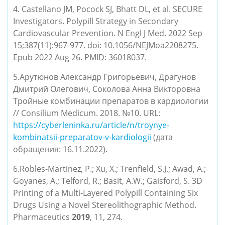
4. Castellano JM, Pocock SJ, Bhatt DL, et al. SECURE
Investigators. Polypill Strategy in Secondary
Cardiovascular Prevention. N Engl J Med. 2022 Sep
15;387(11):967-977. doi: 10.1056/NEJMoa2208275.
Epub 2022 Aug 26. PMID: 36018037.
5.Арутюнов Александр Григорьевич, Драгунов
Дмитрий Олегович, Соколова Анна Викторовна
Тройные комбинации препаратов в кардиологии
// Consilium Medicum. 2018. №10. URL:
https://cyberleninka.ru/article/n/troynye-
kombinatsii-preparatov-v-kardiologii
(дата
обращения: 16.11.2022).
6.Robles-Martinez, P.; Xu, X.; Trenfield, S.J.; Awad, A.;
Goyanes, A.; Telford, R.; Basit, A.W.; Gaisford, S. 3D
Printing of a Multi-Layered Polypill Containing Six
Drugs Using a Novel Stereolithographic Method.
Pharmaceutics
2019
, 11, 274.