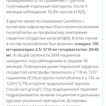
приверженность по сравнению с группой,
получавшей отдельные препараты, после 9
месяцев наблюдения: 50,8% против 41%
[3]
.
В другом своем исследовании Castellano с
коллегами зафиксировал благоприятное влияние
политаблеток на профилактику повторения
сердечно-сосудистых катастроф
[4]
. В этом случае
в состав политаблетки был включен а
спирин 100
мг+рамиприл 2,5/ 5/10 мг+аторвастатин 20/40
мг
. В общей сложности 2499 пациентов
находились под наблюдением в среднем 36
месяцев. Повторение ранее пережитой сердечно-
сосудистой катастрофы произошло у 118 из 1237
пациентов (9,5%) в группе политаблеток и у 156 из
1229 (12,7%) в группе традиционной терапии
(“usual care group”). Под традиционной терапией
подразумевается лечение пациентов отдельными
курсами указанных препаратов. Дозировка