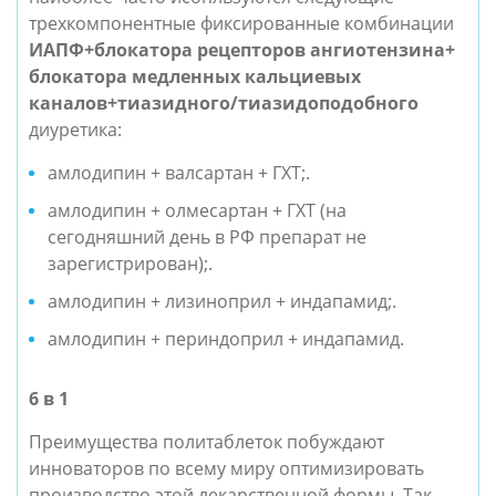
трехкомпонентные фиксированные комбинации
ИАПФ+блокатора рецепторов ангиотензина+
блокатора медленных кальциевых
каналов+тиазидного/тиазидоподобного
диуретика:
амлодипин + валсартан + ГХТ;.
амлодипин + олмесартан + ГХТ (на
сегодняшний день в РФ препарат не
зарегистрирован);.
амлодипин + лизиноприл + индапамид;.
амлодипин + периндоприл + индапамид.
6
в 1
Преимущества политаблеток побуждают
инноваторов по всему миру оптимизировать
производство этой лекарственной формы. Так,