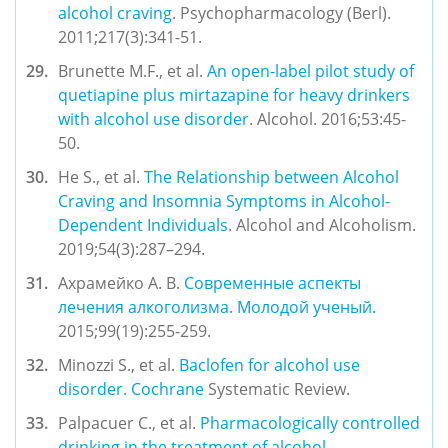
alcohol craving
. Psychopharmacology (Berl). 
2011;217(3):341-51.
Brunette M.F., et al. 
An open-label pilot study of 
quetiapine plus mirtazapine for heavy drinkers 
with alcohol use disorder
. Alcohol. 2016;53:45-
50.
He S., et al. 
The Relationship between Alcohol 
Craving and Insomnia Symptoms in Alcohol-
Dependent Individuals
. Alcohol and Alcoholism. 
2019;54(3):287–294.
Ахрамейко А. В. 
Современные аспекты 
лечения алкоголизма. Молодой ученый.
2015;99(19):255-259.
Minozzi S., et al. 
Baclofen for alcohol use 
disorder. 
Cochrane
 Systematic Review.
Palpacuer C., et al. 
Pharmacologically controlled 
drinking in the treatment of alcohol 