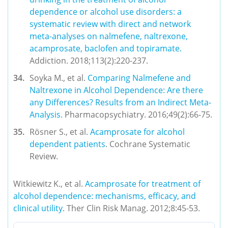
dependence or alcohol use disorders: a 
systematic review with direct and network 
meta-analyses on nalmefene, naltrexone, 
acamprosate, baclofen and topiramate.
Addiction. 2018;113(2):220-237.
Soyka M., et al. 
Comparing Nalmefene and 
Naltrexone in Alcohol Dependence: Are there 
any Differences? Results from an Indirect Meta-
Analysis.
 Pharmacopsychiatry. 2016;49(2):66-75.
Rösner S., et al. 
Acamprosate for alcohol 
dependent patients
. Cochrane Systematic 
Review.
Witkiewitz K., et al. 
Acamprosate for treatment of 
alcohol dependence: mechanisms, efficacy, and 
clinical utility
. Ther Clin Risk Manag. 2012;8:45-53.