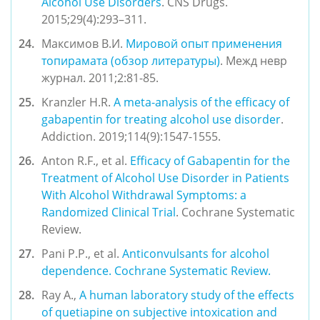
Alcohol Use Disorders
. CNS Drugs. 
2015;29(4):293–311.
Максимов В.И. 
Мировой опыт применения 
топирамата (обзор литературы)
. Межд невр 
журнал. 2011;2:81-85.
Kranzler H.R. 
A meta-analysis of the efficacy of 
gabapentin for treating alcohol use disorder
. 
Addiction. 2019;114(9):1547-1555.
Anton R.F., et al. 
Efficacy of Gabapentin for the 
Treatment of Alcohol Use Disorder in Patients 
With Alcohol Withdrawal Symptoms: a 
Randomized Clinical Trial
. Cochrane Systematic 
Review.
Pani P.P., et al. 
Anticonvulsants for alcohol 
dependence. Cochrane Systematic Review.
Ray A., 
A human laboratory study of the effects 
of quetiapine on subjective intoxication and 