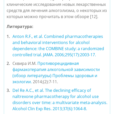
клинические исследования новых лекарственных 
средств для лечения алкоголизма, о некоторых из 
которых можно прочитать в этом обзоре [12].
Литература:
Anton R.F., et al. 
Combined pharmacotherapies 
and behavioral interventions for alcohol 
dependence: the COMBINE study: a randomized 
controlled trial. 
JAMA. 2006;295(17):2003-17.
Сквира И.М. 
Противорецидивная 
фармакотерапия алкогольной зависимости 
(обзор литературы) Проблемы здоровья и 
экологии.
 2014;(2):7-11.
Del Re A.C., et al.
 The declining efficacy of 
naltrexone pharmacotherapy for alcohol use 
disorders over time: a multivariate meta-analysis. 
Alcohol Clin Exp Res. 2013;37(6):1064-8.