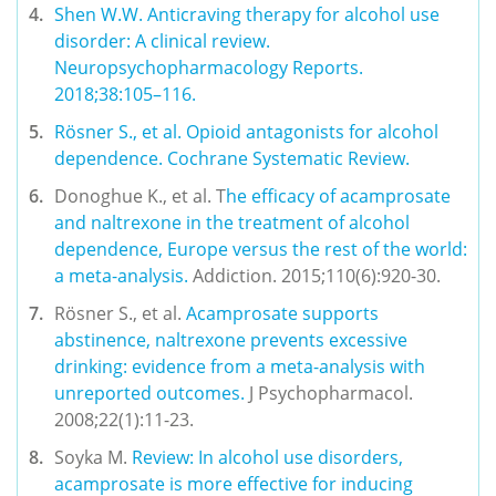
Shen W.W. 
Anticraving therapy for alcohol use 
disorder: A clinical review. 
Neuropsychopharmacology Reports.
2018;38:105–116.
Rösner S., et al. 
Opioid antagonists for alcohol 
dependence. Cochrane Systematic Review.
Donoghue K., et al. T
he efficacy of acamprosate 
and naltrexone in the treatment of alcohol 
dependence, Europe versus the rest of the world: 
a meta-analysis.
 Addiction. 2015;110(6):920-30.
Rösner S., et al. 
Acamprosate supports 
abstinence, naltrexone prevents excessive 
drinking: evidence from a meta-analysis with 
unreported outcomes.
 J Psychopharmacol. 
2008;22(1):11-23. 
Soyka M. 
Review: In alcohol use disorders, 
acamprosate is more effective for inducing 