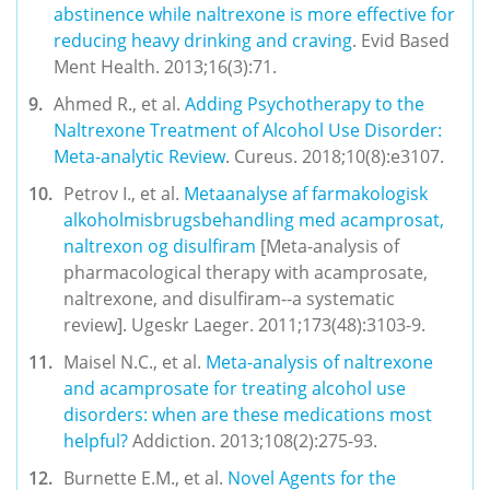
abstinence while naltrexone is more effective for 
reducing heavy drinking and craving
. Evid Based 
Ment Health. 2013;16(3):71.
Ahmed R., et al. 
Adding Psychotherapy to the 
Naltrexone Treatment of Alcohol Use Disorder: 
Meta-analytic Review
. Cureus. 2018;10(8):e3107.
Petrov I., et al. 
Metaanalyse af farmakologisk 
alkoholmisbrugsbehandling med acamprosat, 
naltrexon og disulfiram
 [Meta-analysis of 
pharmacological therapy with acamprosate, 
naltrexone, and disulfiram--a systematic 
review]. Ugeskr Laeger. 2011;173(48):3103-9. 
Maisel N.C., et al. 
Meta-analysis of naltrexone 
and acamprosate for treating alcohol use 
disorders: when are these medications most 
helpful? 
Addiction. 2013;108(2):275-93. 
Burnette E.M., et al. 
Novel Agents for the 