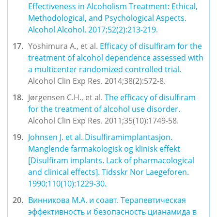
Effectiveness in Alcoholism Treatment: Ethical, 
Methodological, and Psychological Aspects. 
Alcohol Alcohol. 
2017;52(2):213-219
.
Yoshimura A., et al. 
Efficacy of disulfiram for the 
treatment of alcohol dependence assessed with 
a multicenter randomized controlled trial. 
Alcohol Clin Exp Res. 2014;38(2):572-8.
Jørgensen C.H., et al. 
The efficacy of disulfiram 
for the treatment of alcohol use disorder.
Alcohol Clin Exp Res. 2011;35(10):1749-58.
Johnsen J. et al.
 Disulfiramimplantasjon. 
Manglende farmakologisk og klinisk effekt 
[Disulfiram implants. Lack of pharmacological 
and clinical effects]. Tidsskr Nor Laegeforen. 
1990;110(10):1229-30.
Винникова М.А. и соавт. 
Терапевтическая 
эффективность и безопасность цианамида в 