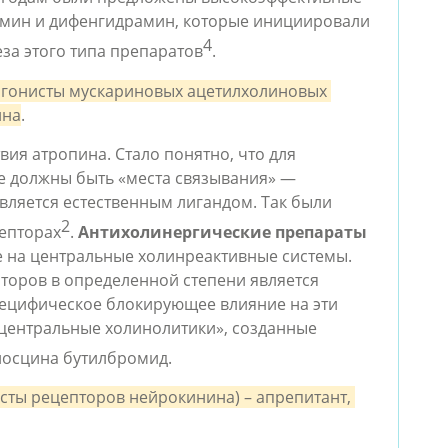
амин и дифенгидрамин, которые инициировали 
4
за этого типа препаратов
.
агонисты мускариновых ацетилхолиновых 
ина
.
вия атропина. Стало понятно, что для 
е должны быть «места связывания» — 
вляется естественным лигандом. Так были 
2
епторах
. 
Антихолинергические препараты
на центральные холинреактивные системы. 
оров в определенной степени является 
пецифическое блокирующее влияние на эти 
центральные холинолитики», созданные 
иосцина бутилбромид.
сты рецепторов нейрокинина) – aпрепитaнт, 