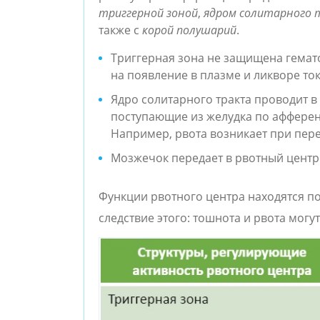
триггерной зоной
, 
ядром солитарного 
также с 
корой полушарий
. 
Триггерная зона не защищена гемато
на появление в плазме и ликворе то
Ядро солитарного тракта проводит в
поступающие из желудка по афферен
Например, рвота возникает при пер
Мозжечок передает в рвотный центр
Функции рвотного центра находятся п
следствие этого: тошнота и рвота могу