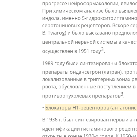
прогрессе нейрофармакологии, явилос
При химическом анализе было выявлен
индола, именно 5-гидрокситриптамином
серотониновых рецепторов. Вскоре сер
B. Twarog
) и было высказано предполож
центральной нервной системы в качес
3
осуществлен в 1951 году
. 
1989 году были синтезированы блокат
препараты ондансетрон (латран), тропи
локализованные в триггерных зонах рв
рвота, обусловленные поступлением в
3
противоопухолевых препаратов
.
• 
Блокаторы H1-рецепторов (антагонист
В 1936 г. был  синтезирован первый ан
идентификации гистаминового рецепт