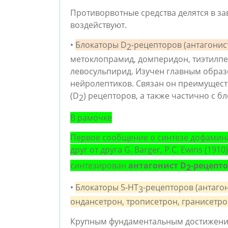
Противорвотные средства делятся в за
воздействуют.
• 
Блокаторы D
-рецепторов (антагони
2
метоклопрaмид, домперидон, тиэтилпер
левосульпирид. Изучен главным образ
нейролептиков. Связан он преимущест
(D
) рецепторов, а также частично с б
2
В рамочке
Первое сообщение о синтезе дофамина
друг от друга G. Barger, P.C. Ewins (1910
синтезирован 
антагонист D
-рецепт
2
• 
Блокаторы 5-НТ
-рецепторов (антаго
3
ондaнсетрон, трописетрон, грaнисетр
Крупным фундаментальным достижение