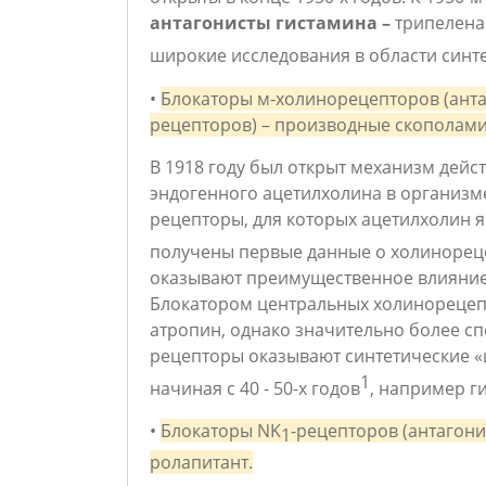
антагонисты гистамина –
 трипелен
широкие исследования в области синте
• 
Блокаторы м-холинорецепторов (ант
рецепторов) – производные скополaм
В 1918 году был открыт механизм дейст
эндогенного ацетилхолина в организм
рецепторы, для которых ацетилхолин я
получены первые данные о холинорец
оказывают преимущественное влияние 
Блокатором центральных холинорецепт
атропин, однако значительно более с
рецепторы оказывают синтетические «
1
начиная с 40 - 50-х годов
, например г
• 
Блокаторы NK
-рецепторов (антагони
1
ролaпитaнт.