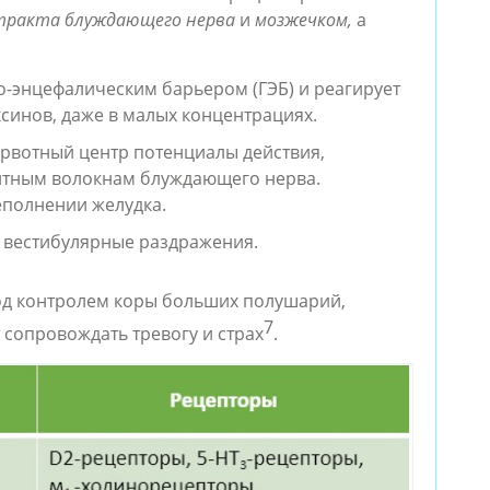
тракта блуждающего нерва
 и 
мозжечком,
 а 
-энцефалическим барьером (ГЭБ) и реагирует 
ксинов, даже в малых концентрациях. 
 рвотный центр потенциалы действия, 
тным волокнам блуждающего нерва. 
еполнении желудка.
 вестибулярные раздражения.
од контролем коры больших полушарий, 
7
т сопровождать тревогу и страх
.