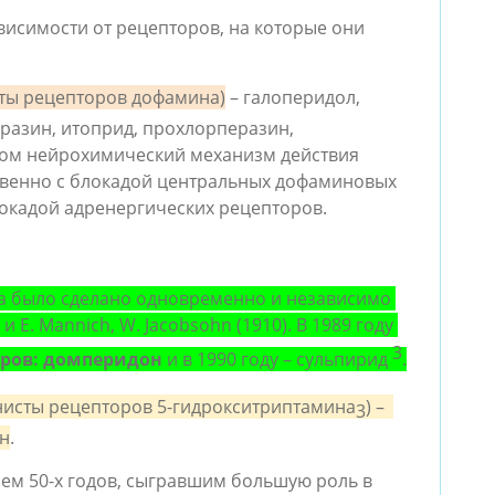
висимости от рецепторов, на которые они 
сты рецепторов дофамина)
 – гaлоперидол, 
aзин, итоприд, прохлорперазин, 
ом нейрохимический механизм действия 
венно с блокадой центральных дофаминовых 
локадой адренергических рецепторов. 
 было сделано одновременно и независимо 
) и E. Mannich, W. Jacobsohn (1910). В 1989 году 
3
оров: домперидон
 и в 1990 году – сульпирид 
.
нисты рецепторов 5-гидрокситриптамина
) –  
3
он
.
м 50-х годов, сыгравшим большую роль в 