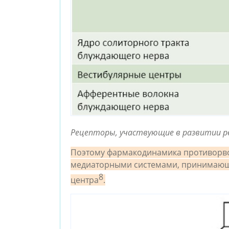
Рецепторы, участвующие в развитии 
Поэтому фармакодинамика противорвот
медиаторными системами, принимающим
8
центра
.