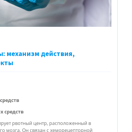
: механизм действия,
екты
средств
х средств
рует рвотный центр, расположенный в 
ретикулярной формации продолговатого мозга. Он связан с хеморецепторной 