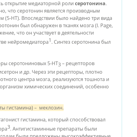
ь открытие медиаторной роли 
серотонина
. 
о, что серотонин является производным 
 (5-НТ). Впоследствии было найдено три вида 
отонин был обнаружен в тканях мозга (
I. Page, 
ение, что он участвует в деятельности 
1
тве нейромедиатора
. Синтез серотонина был 
оры серотониновых 5-HT
– рецепторов 
3 
сетрон и др. Через эти рецепторы, плотно 
отного центра мозга, реализуются тошнота и 
 организм химических соединений, особенно 
ы гистамина) –  меклозин.
тагонист гистамина, который способствовал 
3
ора
. Антигистаминные препараты были 
открыты в конце 1930-х годов. К 1950-м годам были предложены высокоэффективные 