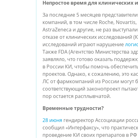
Непростое время для клинических 
За последние 5 месяцев представител
компаний, в том числе Roche, Novartis, P
AstraZeneca и другие, не раз выступа
отказе от клинических исследований (
исследований играют нарушение
логи
Также FDA (Агентство Министерства з
заявляло, что готово оказать поддер
в России КИ, чтобы помочь обеспечить
проектов. Однако, к сожалению, это ка
ЛС от фармкомпаний из России могут 
соответствующий законопроект пытают
пор остается расплывчатой.
Временные трудности?
28 июня
гендиректор Ассоциации росс
сообщил «Интерфаксу», что практиче
проведение КИ своих препаратов в РФ 