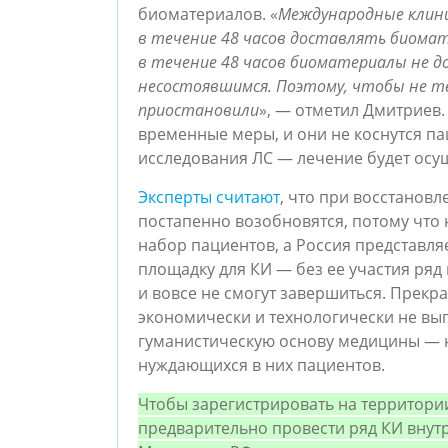
биоматериалов. «
Международные клини
в течение 48 часов доставлять биома
в течение 48 часов биоматериалы не 
несостоявшимся. Поэтому, чтобы не те
приостановили
», — отметил Дмитриев.
временные меры, и они не коснутся па
исследования ЛС — лечение будет осу
Эксперты считают
, что при восстанов
постапенно возобновятся, потому что
набор пациентов, а Россия представл
площадку для КИ — без ее участия ряд
и вовсе не смогут завершиться. Прек
экономически и технологически не выг
гуманистическую основу медицины — н
нуждающихся в них пациентов.
Чтобы зарегистрировать на территор
предварительно провести ряд КИ внут