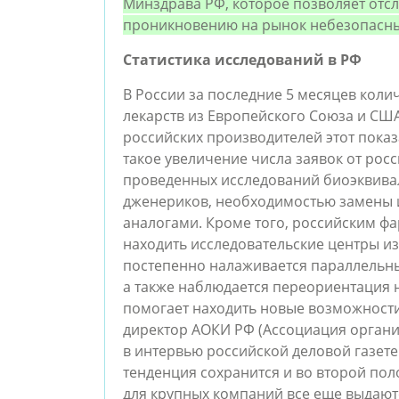
Минздрава РФ, которое позволяет отсл
проникновению на рынок небезопасны
Статистика исследований в РФ
В России за последние 5 месяцев кол
лекарств из Европейского Союза и США
российских производителей этот пока
такое увеличение числа заявок от рос
проведенных исследований биоэквива
дженериков, необходимостью замены 
аналогами. Кроме того, российским ф
находить исследовательские центры из
постепенно налаживается параллельны
а также наблюдается переориентация 
помогает находить новые возможности
директор АОКИ РФ (Ассоциация органи
в интервью российской деловой газет
тенденция сохранится и во второй пол
для крупных компаний все еще выдаютс