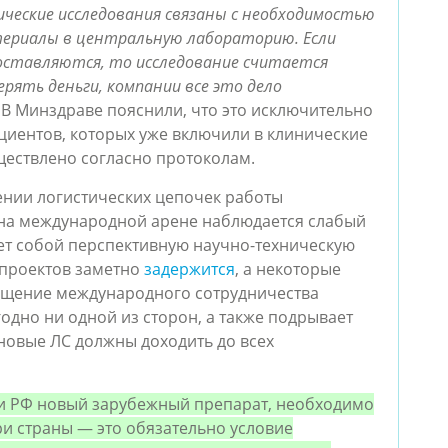
ческие исследования связаны с необходимостью
териалы в центральную лабораторию. Если
доставляются, то исследование считается
рять деньги, компании все это дело
 В Минздраве пояснили, что это исключительно
циентов, которых уже включили в клинические
ществлено согласно протоколам.
лении логистических цепочек работы
 на международной арене наблюдается слабый
яет собой перспективную научно-техническую
 проектов заметно
задержится
, а некоторые
ращение международного сотрудничества
одно ни одной из сторон, а также подрывает
овые ЛС должны доходить до всех
ии РФ новый зарубежный препарат, необходимо
ри страны — это обязательно условие