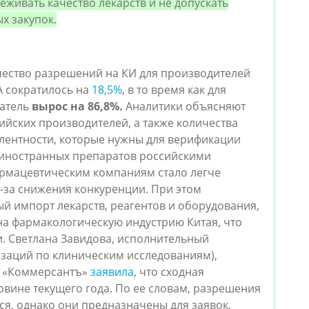
еживать качество лекарств и не допускать
х закупок.
ичество разрешений на КИ для производителей
 сократилось на
18,5%
, в то время как для
затель
вырос на 86,8%.
Аналитики объясняют
сийских производителей, а также количества
лентности, которые нужны для верификации
иностранных препаратов российскими
армацевтическим компаниям стало легче
-за снижения конкуренции. При этом
й импорт лекарств, реагентов и оборудования,
на фармакологическую индустрию Китая, что
. Светлана Завидова, исполнительный
заций по клиническим исследованиям),
е «Коммерсантъ»
заявила
, что сходная
овине текущего года. По ее словам, разрешения
я, однако они предназначены для заявок,