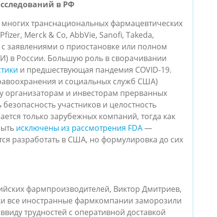
исследований в РФ
и многих транснациональных фармацевтических
fizer, Merck & Co, AbbVie, Sanofi, Takeda,
ли с заявлениями о приостановке или полном
КИ) в России. Большую роль в сворачивании
стики
и предшествующая пандемия COVID-19.
дравоохранения и социальных служб США)
жку организаторам и инвесторам прерванных
 безопасность участников и целостность
сается только зарубежных компаний, тогда как
быть
исключены из рассмотрения FDA
—
ся разработать в США, но формулировка до сих
ийских фармпроизводителей, Виктор Дмитриев,
ски все иностранные фармкомпании заморозили
ввиду трудностей с оперативной доставкой