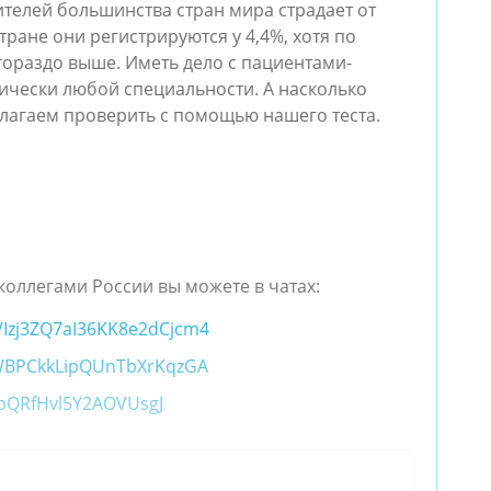
жителей большинства стран мира страдает от
ране они регистрируются у 4,4%, хотя по
гораздо выше. Иметь дело с пациентами-
ически любой специальности. А насколько
лагаем проверить с помощью нашего теста.
коллегами России вы можете в чатах:
m/Izj3ZQ7aI36KK8e2dCjcm4
t/GWBPCkkLipQUnTbXrKqzGA
zabQRfHvl5Y2AOVUsgJ