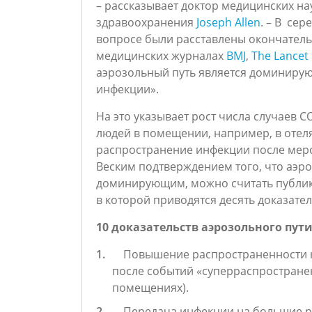
– рассказывает доктор медицинских н
здравоохранения
Joseph Allen
. – В сер
вопросе были расставлены окончатель
медицинских журналах
BMJ
,
The Lancet
аэрозольный путь является доминиру
инфекции».
На это указывает рост числа случаев 
людей в помещении, например, в отелях
распространение инфекции после меро
Веским подтверждением того, что аэр
доминирующим, можно считать публи
в которой приводятся десять доказател
10 доказательств аэрозольного пут
Повышение распространенности 
после событий «суперраспростране
помещениях).
Передача инфекции на большие р