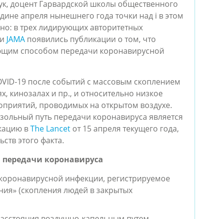
аук, доцент Гарвардской школы общественного
едине апреля нынешнего года точки над i в этом
но: в трех лидирующих авторитетных
и
JAMA
появились публикации о том, что
ющим способом передачи коронавирусной
COVID-19 после событий с массовым скоплением
, кинозалах и пр., и относительно низкое
приятий, проводимых на открытом воздухе.
озольный путь передачи коронавируса является
кацию в
The Lancet
от 15 апреля текущего года,
ьств этого факта.
и передачи коронавируса
коронавирусной инфекции, регистрируемое
ния» (скопления людей в закрытых
асстояния воздушно-капельным путем