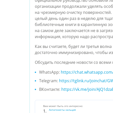
официальное руководство обновили л
организации продолжали уделять особо
на чрезмерную очистку поверхностей.
целый день один раз в неделю для тщ
библиотечные книги в карантинную зо
на самом деле заключается не в загряз
информация, которую надо распростра
Как вы считаете, будет ли третья волн
достаточно иммунизировано, чтобы из
Обсудить последние новости со всеми 
WhatsApp:
https://chat.whatsapp.co
Telegram:
https://tglink.ru/joincha
ВКонтакте:
https://vk.me/join/AJQ1d
Вам может быть это интересно:
Антагонисты кальция