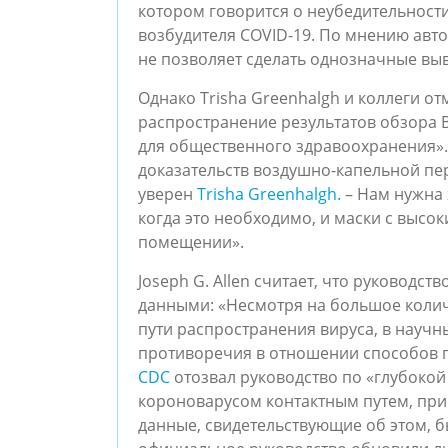
котором говорится о неубедительност
возбудителя COVID-19. По мнению авто
не позволяет сделать однозначные выв
Однако Trisha Greenhalgh и коллеги от
распространение результатов обзора 
для общественного здравоохранения».
доказательств воздушно-капельной пер
уверен
Trisha Greenhalgh.
– Нам нужна 
когда это необходимо, и маски с высо
помещении».
Joseph G. Allen считает, что руководст
данными: «Несмотря на большое колич
пути распространения вируса, в научн
противоречия в отношении способов 
CDC
отозвал руководство по «глубокой
короноварусом контактным путем, при
данные, свидетельствующие об этом, б