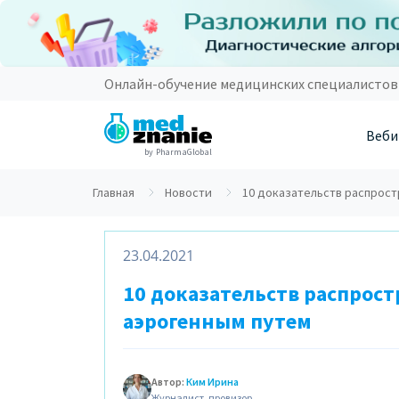
Онлайн-обучение медицинских специалистов
Веби
by PharmaGlobal
Главная
Новости
10 доказательств распрост
23.04.2021
10 доказательств распрос
аэрогенным путем
Автор:
Ким Ирина
Журналист, провизор