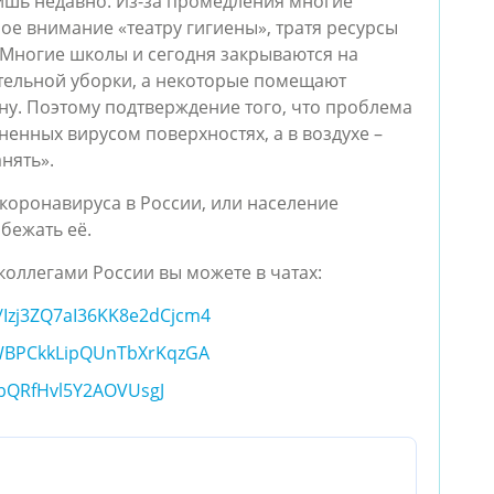
ишь недавно. Из-за промедления многие
е внимание «театру гигиены», тратя ресурсы
 Многие школы и сегодня закрываются на
ательной уборки, а некоторые помещают
ну. Поэтому подтверждение того, что проблема
ненных вирусом поверхностях, а в воздухе –
нять».
а коронавируса в России, или население
бежать её.
коллегами России вы можете в чатах:
m/Izj3ZQ7aI36KK8e2dCjcm4
t/GWBPCkkLipQUnTbXrKqzGA
zabQRfHvl5Y2AOVUsgJ