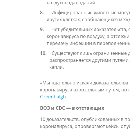
воздуховодах зданий.
Инфицированные животные могут 
других клетках, сообщающихся межд
Нет убедительных доказательств
коронавируса по воздуху, а отслеж
передачу инфекции в переполненны
Существуют лишь ограниченные до
распространяется другими путями,
капли.
«Мы тщательно искали доказательства
коронавируса аэрозольным путем, но н
Greenhalgh
.
ВОЗ и CDC — в отстающих
10 доказательств, опубликованных в п
коронавируса, опровергают кейсы опу