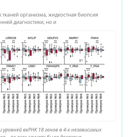
х тканей организма, жидкостная биопсия
анней диагностики, но и
и уровней вкРНК 18 генов в 4-х независимых