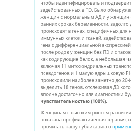
чтобы идентифицировать и подтвердит
задействованных в ПЭ. Было обнаружен
женщин с нормальным АД и у женщин 
ранних сроках беременности, задолго
происходят в генах, специфичных для
иммунных клеток и тканей, задействов
гена с дифференциальной экспрессией
после родов у женщин без ПЭ и с тако
как кодирующие белок, а небольшая час
включая 11 митохондриальных транспо
псевдогенов и 1 малую ядрышковую РН
происходили наиболее заметно до 20-
выделить 18 генов, отслеживая ДЭ кот
вполне достаточно для диагностики б
чувствительностью (100%).
Женщинам с высоким риском развития
показана профилактическая терапия, 
прочитать нашу публикацию о
примене