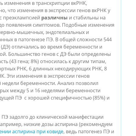
ь изменения в транскрипции вкРНК,
о, что изменения в экспрессии генов вкРНК у
с преэклампсией
различны
и стабильны на
 до появления симптомов. Подобные изменения
 нервно-мышечных, эндотелиальных и
анных в патогенезе ПЭ. В общей сложности 544
 (ДЭ) отличались во время беременности и
вой. Большинство генов с ДЭ были определены
ть (43 гена; 8%) относилась к другим типам,
ртных РНК, 6 длинных некодирующих РНК, 8
К. Эти изменения в экспрессии генов
й недели беременности. Анализ позволил
орых между 5 и 16 неделями беременности
удущей ПЭ с хорошей специфичностью (85%) и
 ПЭ задолго до клинической манифестации
например, низкие дозы аспирина (рекомендуем
нии аспирина при ковиде
, ведь патогенез ПЭ и