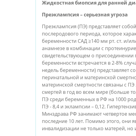
Жидкостная биопсия для ранней д
Преэклампсия – серьезная угроза
Преэклампсия (ПЭ) представляет собо
послеродового периода, которое хара
беременности САД ≥140 мм рт. ст. и/или
анамнезе в комбинации с протеинурие
свидетельствующем о присоединении 
беременности встречается в 2-8% случа
недель беременности) представляет с
перинатальной и материнской смертно
материнской смертности связаны с ПЭ л
смертей в год во всем мире (больше т
ПЭ среди беременных в РФ на 1000 родо
ПЭ - 8,4 и эклампсии – 0,12. Гипертен
Минздрава РФ занимают четвертое мес
последние 10 лет. Помимо этого, они 
инвалидизации не только матерей, но и