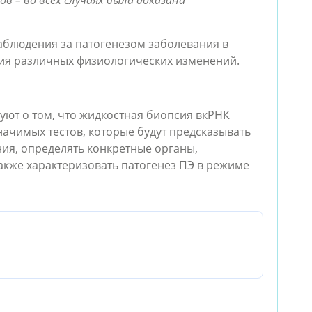
в – во всех случаях была доказана
аблюдения за патогенезом заболевания в
ия различных физиологических изменений.
уют о том, что жидкостная биопсия вкРНК
начимых тестов, которые будут предсказывать
ния, определять конкретные органы,
акже характеризовать патогенез ПЭ в режиме