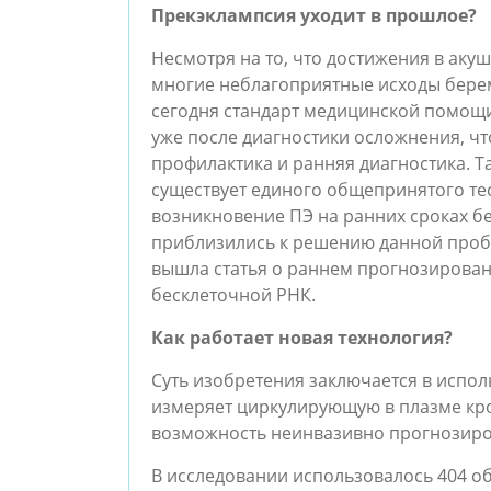
Прекэклампсия уходит в прошлое?
Несмотря на то, что достижения в аку
многие неблагоприятные исходы бере
сегодня стандарт медицинской помощи
уже после диагностики осложнения, что
профилактика и ранняя диагностика. Та
существует единого общепринятого тес
возникновение ПЭ на ранних сроках б
приблизились к решению данной пробл
вышла статья о раннем прогнозирова
бесклеточной РНК.
Как работает новая технология?
Суть изобретения заключается в испол
измеряет циркулирующую в плазме кро
возможность неинвазивно прогнозиров
В исследовании использовалось 404 о