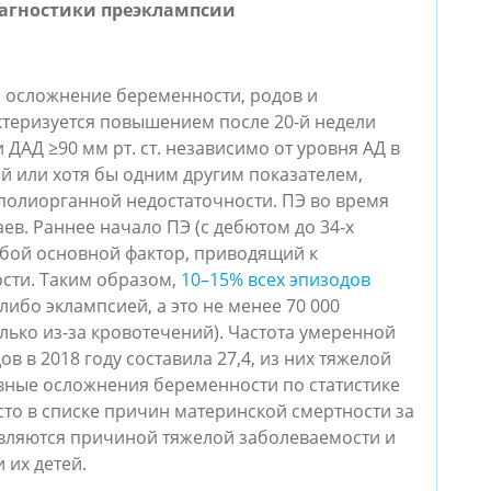
иагностики преэклампсии
й осложнение беременности, родов и
ктеризуется повышением после 20-й недели
 ДАД ≥90 мм рт. ст. независимо от уровня АД в
й или хотя бы одним другим показателем,
полиорганной недостаточности. ПЭ во время
ев. Раннее начало ПЭ (с дебютом до 34-х
обой основной фактор, приводящий к
сти. Таким образом,
10–15% всех эпизодов
ибо эклампсией, а это не менее 70 000
олько из-за кровотечений). Частота умеренной
в в 2018 году составила 27,4, из них тяжелой
зивные осложнения беременности по статистике
то в списке причин материнской смертности за
являются причиной тяжелой заболеваемости и
 их детей.