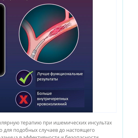
кулярную терапию при ишемических инсультах
о для подобных случаев до настоящего
разница в эффективности и безопасности