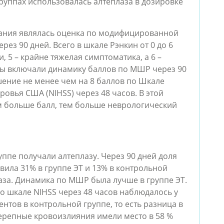
руппах использовалась алтеплаза в дозировке
ания являлась оценка по модифицированной
рез 90 дней. Всего в шкале Рэнкин от 0 до 6
и, 5 – крайне тяжелая симптоматика, а 6 –
ты включали динамику баллов по МШР через 90
шение не менее чем на 8 баллов по Шкале
ровья США (NIHSS) через 48 часов. В этой
ем больше балл, тем больше неврологический
ппе получали алтеплазу. Через 90 дней доля
вила 31% в группе ЭТ и 13% в контрольной
раза. Динамика по МШР была лучше в группе ЭТ.
о шкале NIHSS через 48 часов наблюдалось у
ентов в контрольной группе, то есть разница в
черепные кровоизлияния имели место в 58 %