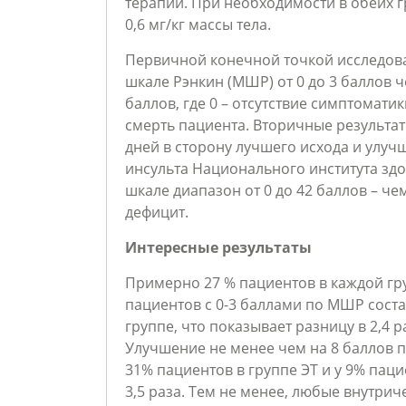
терапии. При необходимости в обеих г
0,6 мг/кг массы тела.
Первичной конечной точкой исследов
шкале Рэнкин (МШР) от 0 до 3 баллов че
баллов, где 0 – отсутствие симптоматик
смерть пациента. Вторичные результа
дней в сторону лучшего исхода и улуч
инсульта Национального института здо
шкале диапазон от 0 до 42 баллов – ч
дефицит.
Интересные результаты
Примерно 27 % пациентов в каждой гру
пациентов с 0-3 баллами по МШР соста
группе, что показывает разницу в 2,4 
Улучшение не менее чем на 8 баллов п
31% пациентов в группе ЭТ и у 9% паци
3,5 раза. Тем не менее, любые внутри