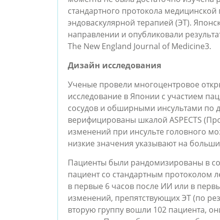
стандартного протокола медицинской
эндоваскулярной терапией (ЭТ). Японс
направлении и опубликовали результат
The New England Journal of Medicine
3
.
Дизайн исследования
Ученые провели многоцентровое откр
исследование в Японии с участием па
сосудов и обширными инсультами по 
верифицированы шкалой ASPECTS (Прог
изменений при инсульте головного мозг
низкие значения указывают на больши
Пациенты были рандомизированы в соо
пациент со стандартным протоколом л
в первые 6 часов после ИИ или в перв
изменений, препятствующих ЭТ (по рез
вторую группу вошли 102 пациента, о