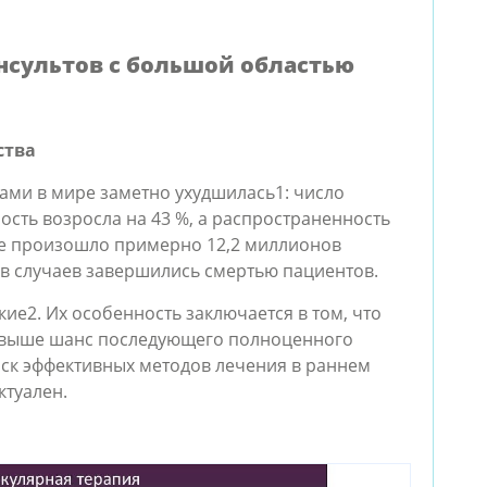
нсультов с большой областью
ства
ьтами в мире заметно ухудшилась
1
: число
ость возросла на 43 %, а распространенность
мире произошло примерно 12,2 миллионов
ов случаев завершились смертью пациентов.
кие
2
. Их особенность заключается в том, что
 выше шанс последующего полноценного
ск эффективных методов лечения в раннем
ктуален.