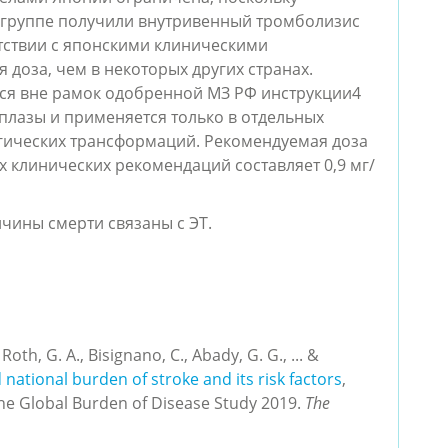
 группе получили внутривенный тромболизис
ветствии с японскими клиническими
 доза, чем в некоторых других странах.
тся вне рамок одобренной МЗ РФ инструкции
4
лазы и применяется только в отдельных
гических трансформаций. Рекомендуемая доза
 клинических рекомендаций составляет 0,9 мг/
ичины смерти связаны с ЭТ.
, Roth, G. A., Bisignano, C., Abady, G. G., ... &
 national burden of stroke and its risk factors
,
the Global Burden of Disease Study 2019.
The