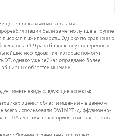
ими церебральными инфарктами
йрореабилитации были заметно лучше в группе
ее высокая выживаемость. Однако по сравнению
блюдалось в 1,9 раза больше внутричерепных
льнейшие исследования, которые помогут
ь ЭТ, однако уже сейчас оправдано более
е обширных областей ишемии.
дует иметь ввиду следующие аспекты:
етодиках оценки области ишемии – в данном
е всего использовали DWI МРТ (диффузионно-
к в США для этих целей принято использовать
елами Японии ограничена, поскольку