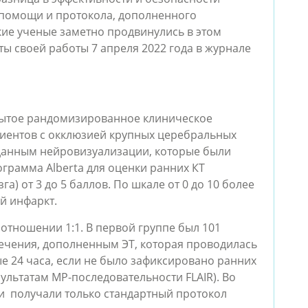
 помощи и протокола, дополненного
кие ученые заметно продвинулись в этом
ы своей работы 7 апреля 2022 года в журнале
ытое рандомизированное клиническое
циентов с окклюзией крупных церебральных
данным нейровизуализации, которые были
рамма Alberta для оценки ранних КТ
а) от 3 до 5 баллов. По шкале от 0 до 10 более
й инфаркт.
тношении 1:1. В первой группе был 101
ечения, дополненным ЭТ, которая проводилась
ые 24 часа, если не было зафиксировано ранних
ультатам МР-последовательности FLAIR). Во
ни получали только стандартный протокол