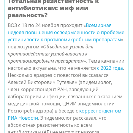
Тотальная резистентность к
антибиотикам: миф или
реальность?
ВОЗ с 18 по 24 ноября проходит «
Всемирная 
неделя повышения осведомленности о проблеме 
устойчивости к противомикробным препаратам
» 
под лозунгом «
Объединим усилия для 
противодействия устойчивости к 
противомикробным препаратам
». Тема кампании 
настолько актуальна, что не меняется
с 2022 года
. 
Несколько вразрез с повесткой высказался 
Алексей Викторович Тутельян (эпидемиолог, 
член-корреспондент РАН, заведующий 
лабораторией инфекций, связанных с оказанием 
медицинской помощи, ЦНИИ эпидемиологии 
Роспотребнадзора) в беседе с
корреспондентом 
РИА Новости
. Эпидемиолог рассказал, что 
абсолютная резистентность ко всем 
антибиотикам (АБ) не наступит никогда.