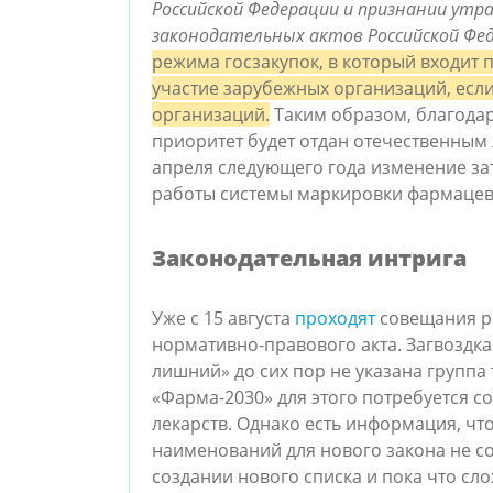
Российской Федерации и признании ут
законодательных актов Российской Фе
режима госзакупок, в который входит
участие зарубежных организаций, если 
организаций.
Таким образом, благода
приоритет будет отдан отечественным 
апреля следующего года изменение зат
работы системы маркировки фармацев
Законодательная интрига
Уже с 15 августа
проходят
совещания р
нормативно-правового акта. Загвоздка
лишний» до сих пор не указана группа 
«Фарма-2030» для этого потребуется с
лекарств. Однако есть информация, чт
наименований для нового закона не со
создании нового списка и пока что сл