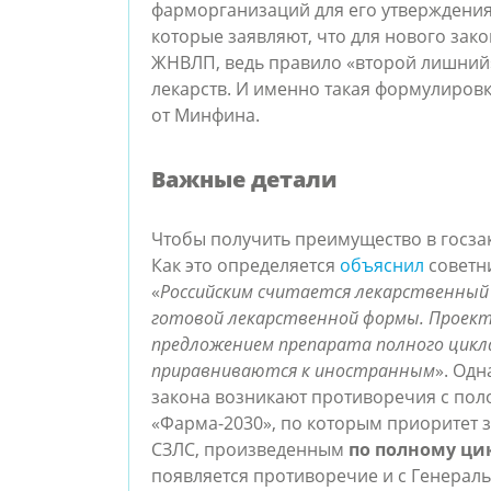
фарморганизаций для его утверждения.
которые заявляют, что для нового зак
ЖНВЛП, ведь правило «второй лишний»
лекарств. И именно такая формулировк
от Минфина.
Важные детали
Чтобы получить преимущество в госза
Как это определяется
объяснил
советн
«
Российским считается лекарственный 
готовой лекарственной формы. Проект 
предложением препарата полного цикла
приравниваются к иностранным
». Од
закона возникают противоречия с пол
«Фарма-2030», по которым приоритет 
СЗЛС, произведенным
по полному ци
появляется противоречие и с Генерал