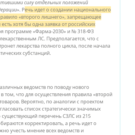
ратившими силу отдельных положений
дерации
»
. Р
ечь идет о создании национального
 правило «второго лишнего», запрещающее
есть хотя бы одна заявка от российских
ря программе «Фарма-2030» и № 318-ФЗ
лекарственным ЛС. Предполагается, что с
ронет лекарства полного цикла, после начала
тических субстанций.
азличных ведомств по поводу нового
 в том, что для осуществления правила «второй
товаров. Вероятно, по аналогии с проектом
огласовать список стратегически значимых
о существующий перечень СЗЛС из 215
бираются корректировать, а речь идет о
ожно учесть мнение всех ведомств и