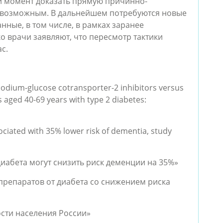
й момент доказать прямую причинно-
я возможным. В дальнейшем потребуются новые
нные, в том числе, в рамках заранее
 врачи заявляют, что пересмотр тактики
с.
f sodium-glucose cotransporter-2 inhibitors versus
s aged 40-69 years with type 2 diabetes:
ociated with 35% lower risk of dementia, study
иабета могут снизить риск деменции на 35%»
 препаратов от диабета со снижением риска
ости населения России»