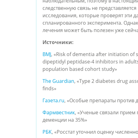
наблюдательным, поэтому в настоящи
следственную связь не представляетс
исследования, которые проверят эти да
спланированного эксперимента. Однако
лечения может быть полезен уже сейча
Источники:
BMJ
, «Risk of dementia after initiation o
dipeptidyl peptidase-4 inhibitors in adult
population based cohort study»
The Guardian
, «Type 2 diabetes drug ass
finds»
Газета.ru
, «Особые препараты против д
Фармвестник
, «Ученые связали прием
деменции на 35%»
РБК
, «Росстат уточнил оценку численн