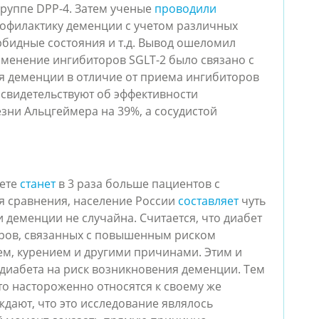
группе DPP-4. Затем ученые
проводили
рофилактику деменции с учетом различных
орбидные состояния и т.д. Вывод ошеломил
именение ингибиторов SGLT-2 было связано с
я деменции в отличие от приема ингибиторов
 свидетельствуют об эффективности
зни Альцгеймера на 39%, а сосудистой
ете
станет
в 3 раза больше пациентов с
я сравнения, население России
составляет
чуть
и деменции не случайна. Считается, что диабет
торов, связанных с повышенным риском
ем, курением и другими причинами. Этим и
 диабета на риск возникновения деменции. Тем
то настороженно относятся к своему же
дают, что это исследование являлось