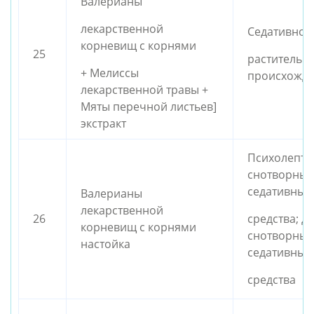
Валерианы
лекарственной
Седативное
корневищ с корнями
25
растительн
+ Мелиссы
происхожд
лекарственной травы +
Мяты перечной листьев]
экстракт
Психолепти
снотворные
седативные
Валерианы
лекарственной
26
средства; д
корневищ с корнями
снотворные
настойка
седативные
средства