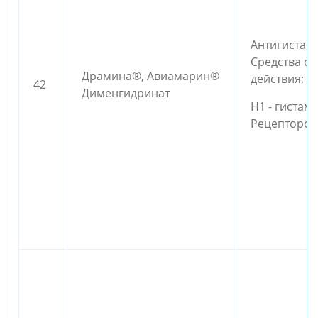
Антигистам
Средства с
Драмина®, Авиамарин®
действия;
42
Дименгидринат
Н1 - гистам
Рецепторов