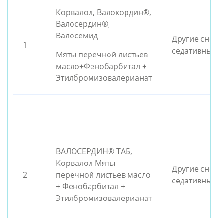
Корвалол, Валокордин®,
Валосердин®,
Валосемид
Другие сно
1
седативные
Мяты перечной листьев
масло+Фенобарбитал +
Этилбромизовалерианат
ВАЛОСЕРДИН® ТАБ,
Корвалол Мяты
Другие сно
2
перечной листьев масло
седативные
+ Фенобарбитал +
Этилбромизовалерианат