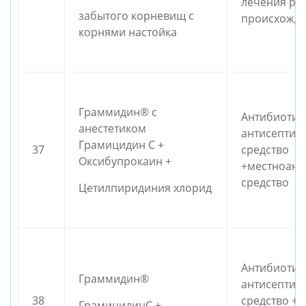
лечения ра
забытого корневищ с
происхожд
корнями настойка
Граммидин® с
Антибиотик
анестетиком
антисептич
Грамицидин С +
37
средство
Оксибупрокаин +
+местноане
средство
Цетилпиридиния хлорид
Антибиотик
Граммидин®
антисептич
38
средство +
ГрамицидинС +