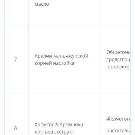
масло
Общетониз
Аралии маньчжурской
7
средство ра
корней настойка
происхожд
Желчегонно
Хофитол® Артишока
8
растительн
листьев экстракт