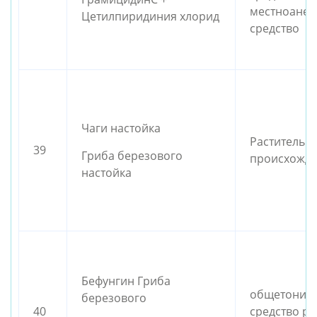
местноанес
Цетилпиридиния хлорид
средство
Чаги настойка
Растительн
39
Гриба березового
происхожде
настойка
Бефунгин Гриба
общетониз
березового
40
средство ра