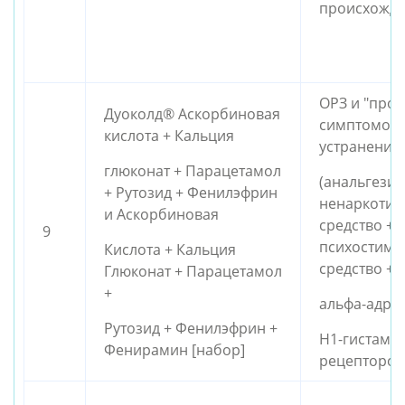
происхожд
ОРЗ и "прос
Дуоколд® Аскорбиновая
симптомов 
кислота + Кальция
устранения
глюконат + Парацетамол
(анальгези
+ Рутозид + Фенилэфрин
ненаркотич
и Аскорбиновая
средство +
9
психостим
Кислота + Кальция
средство +
Глюконат + Парацетамол
+
альфа-адре
Рутозид + Фенилэфрин +
Н1-гистами
Фенирамин [набор]
рецепторов