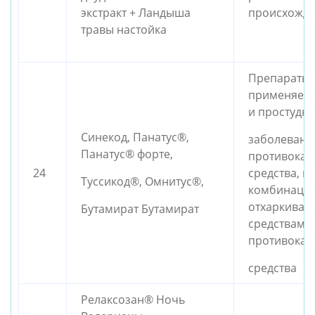
экстракт + Ландыша
происхожд
травы настойка
Препараты,
применяемы
и простудн
Синекод, Панатус®,
заболевани
Панатус® форте,
противока
24
средства, к
Туссикод®, Омнитус®,
комбинаций
отхаркива
Бутамират Бутамират
средствами;
противока
средства
Релаксозан® Ночь