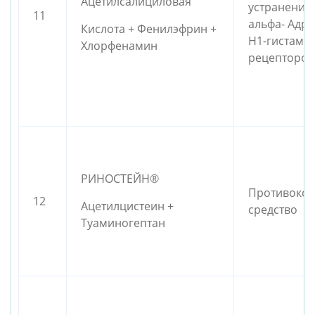
Ацетилсалициловая
устранения
11
альфа- Адр
Кислота + Фенилэфрин +
Н1-гистами
Хлорфенамин
рецепторов
РИНОСТЕЙН®
Противокон
12
Ацетилцистеин +
средство
Туаминогептан