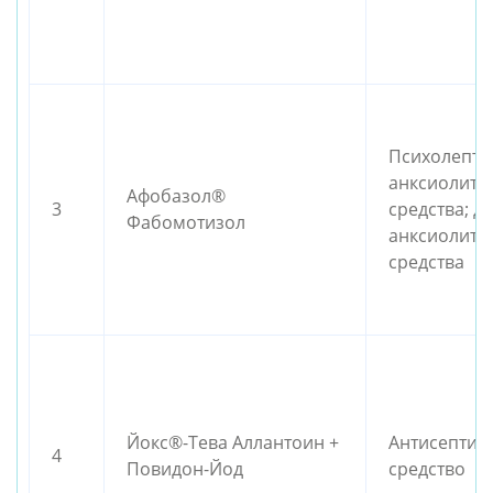
Психолепти
анксиолити
Афобазол®
3
средства; д
Фабомотизол
анксиолити
средства
Йокс®-Тева Аллантоин +
Антисептич
4
Повидон-Йод
средство