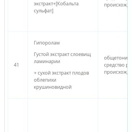
экстракт+[Кобальта
происхожд
сульфат]
Гипоролам
Густой экстракт слоевищ
общетониз
ламинарии
41
средство ра
происхожд
+ сухой экстракт плодов
облепихи
крушиновидной