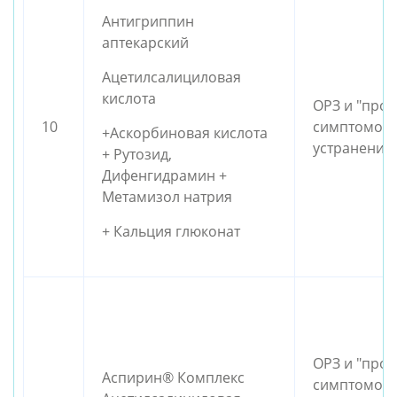
Антигриппин
аптекарский
Ацетилсалициловая
кислота
ОРЗ и "прос
10
симптомов 
+Аскорбиновая кислота
устранения
+ Рутозид,
Дифенгидрамин +
Метамизол натрия
+ Кальция глюконат
ОРЗ и "прос
Аспирин® Комплекс
симптомов 