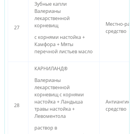
Зубные капли
Валерианы
лекарственной
Местно-ра
корневищ
27
средство
с корнями настойка +
Камфора + Мяты
перечной листьев масло
КАРНИЛАНД®
Валерианы
лекарственной
корневищ с корнями
настойка + Ландыша
Антиангина
28
травы настойка +
средство
Левоментола
раствор в