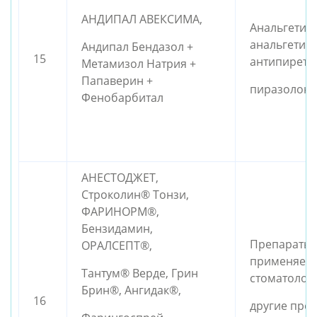
АНДИПАЛ АВЕКСИМА,
Анальгетики
анальгетики
Андипал Бендазол +
15
антипирети
Метамизол Натрия +
Папаверин +
пиразолон
Фенобарбитал
АНЕСТОДЖЕТ,
Строколин® Тонзи,
ФАРИНОРМ®,
Бензидамин,
Препараты,
ОРАЛСЕПТ®,
применяем
Тантум® Верде, Грин
стоматолог
Брин®, Ангидак®,
16
другие пре