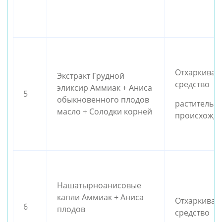
Отхаркива
Экстракт Грудной
средство
эликсир Аммиак + Аниса
5
обыкновенного плодов
растительн
масло + Солодки корней
происхожд
Нашатырноанисовые
капли Аммиак + Аниса
Отхаркива
6
плодов
средство