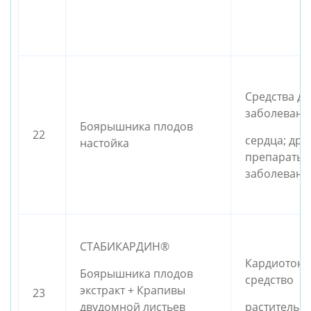
Средства дл
заболевани
Боярышника плодов
22
сердца; дру
настойка
препараты 
заболевани
СТАБИКАРДИН®
Кардиотони
Боярышника плодов
средство
экстракт + Крапивы
23
двудомной листьев
растительн