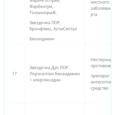
Фарингоспрей,
местного л
Фарбентум,
заболевани
Тонзинорм®,
рта
Звездочка ЛОР,
Бронфлекс, АспиСептал
Бензидамин
Нестероид
противовос
Звездочка Дуо ЛОР,
17
Лоросептин Бензидамин
препарат +
+ хлоргексидин
антисептич
средство