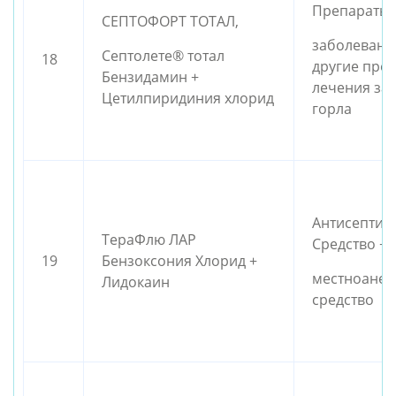
Препараты 
СЕПТОФОРТ ТОТАЛ,
заболевани
Септолете® тотал
18
другие пре
Бензидамин +
лечения за
Цетилпиридиния хлорид
горла
Антисептич
ТераФлю ЛАР
Средство +
19
Бензоксония Хлорид +
местноанес
Лидокаин
средство