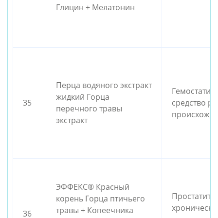
Глицин + Мелатонин
Перца водяного экстракт
Гемостатич
жидкий Горца
35
средство ра
перечного травы
происхожд
экстракт
ЭФФЕКС® Красный
Простатита
корень Горца птичьего
хроническо
травы + Копеечника
36