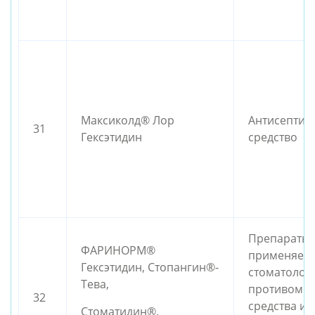
Максиколд® Лор
Антисептич
31
Гексэтидин
средство
Препараты,
ФАРИНОРМ®
применяем
Гексэтидин, Стопангин®-
стоматолог
Тева,
противоми
32
средства и 
Стоматидин®,