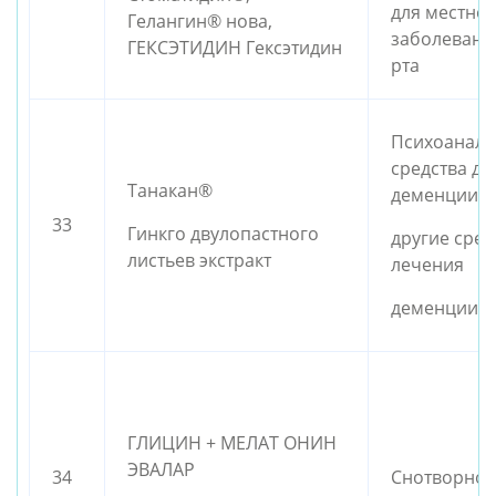
для местно
Гелангин® нова,
заболевани
ГЕКСЭТИДИН Гексэтидин
рта
Психоанале
средства дл
Танакан®
деменции;
33
Гинкго двулопастного
другие сред
листьев экстракт
лечения
деменции
ГЛИЦИН + МЕЛАТ ОНИН
ЭВАЛАР
34
Снотворное