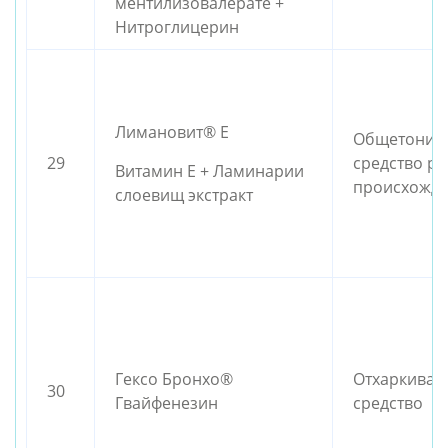
ментилизовалерате +
Нитроглицерин
Лимановит® Е
Общетониз
29
средство ра
Витамин Е + Ламинарии
происхожд
слоевищ экстракт
Гексо Бронхо®
Отхаркива
30
Гвайфенезин
средство