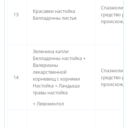
Спазмолити
Красавки настойка
13
средство ра
Белладонны листья
происхожд
Зеленина капли
Белладонны настойка +
Валерианы
Спазмолити
лекарственной
14
средство ра
корневищ с корнями
происхожд
Настойка + Ландыша
травы настойка
+ Левоментол