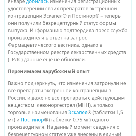
январе
добилась
изменения регистрационных
удостоверений своих препаратов экстренной
контрацепции Эскапел® и Постинор® – теперь
они получили безрецептурный статус формы
выпуска. Информацию подтвердила пресс-служба
производителя в ответ на запрос
Фармацевтического вестника, однако в
Государственном реестре лекарственных средств
(ГРЛС) данные еще не обновили.
Перенимаем зарубежный опыт
Важно подчеркнуть, что изменения затронули не
все препараты экстренной контрацепции в
России, и даже не все препараты с действующим
веществом левоноргестрел (МНН), а только
торговые наименования
Эскапел
® (таблетки 1,5
мг) и
Постинор
® (таблетки 0,75 мг) одного
производителя. На данный момент сведения о
безрецептурном статусе уже внесены в единый