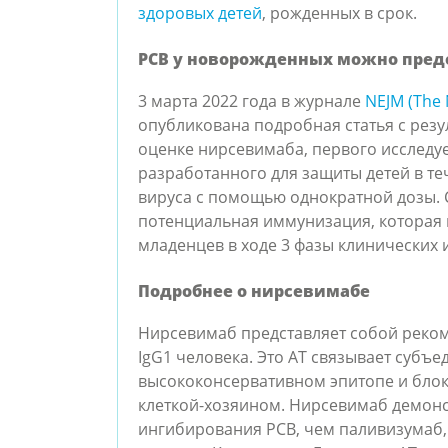
здоровых детей
, рожденных в срок.
РСВ у новорожденных можно пред
3 марта 2022 года в журнале
NEJM (The 
опубликована подробная статья с резу
оценке нирсевимаба, первого исследуе
разработанного для защиты детей в т
вируса с помощью однократной дозы. С
потенциальная иммунизация, которая 
младенцев в ходе 3 фазы клинических 
Подробнее о нирсевимабе
Нирсевимаб представляет собой реко
IgG1 человека. Это АТ связывает субъе
высококонсервативном эпитопе и блок
клеткой-хозяином. Нирсевимаб демон
ингибирования РСВ, чем паливизумаб, к