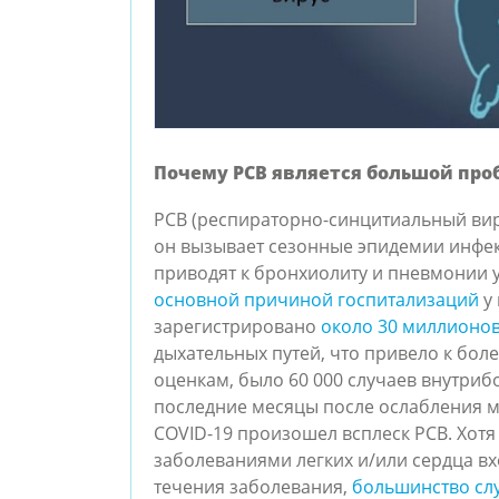
Почему РСВ является большой про
РСВ (респираторно-синцитиальный вир
он вызывает сезонные эпидемии инфек
приводят к бронхиолиту и пневмонии у
основной причиной госпитализаций
у 
зарегистрировано
около 30 миллионо
дыхательных путей, что привело к бол
оценкам, было 60 000 случаев внутриб
последние месяцы после ослабления м
COVID-19 произошел всплеск РСВ. Хот
заболеваниями легких и/или сердца вх
течения заболевания,
большинство слу