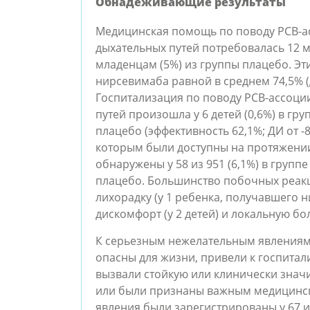
Обнадеживающие результаты
Медицинская помощь по поводу РСВ-
дыхательных путей потребовалась 12 м
младенцам (5%) из группы плацебо. Эт
нирсевимаба равной в среднем 74,5% (д
Госпитализация по поводу РСВ-ассоц
путей произошла у 6 детей (0,6%) в гру
плацебо (эффективность 62,1%; ДИ от -8
которым были доступны на протяжении
обнаружены у 58 из 951 (6,1%) в группе
плацебо. Большинство побочных реакц
лихорадку (у 1 ребенка, получавшего н
дискомфорт (у 2 детей) и локальную бол
К серьезным нежелательным явлениям 
опасны для жизни, привели к госпита
вызвали стойкую или клинически знач
или были признаны важным медицинс
явления были зарегистрированы у 67 из