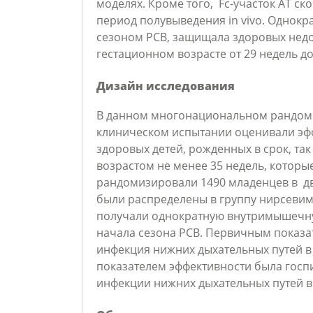
моделях. Кроме того, Fc-участок АТ с
период полувыведения in vivo. Однокр
сезоном РСВ, защищала здоровых нед
гестационном возрасте от 29 недель д
Дизайн исследования
В данном многонациональном рандом
клиническом испытании оценивали эфф
здоровых детей, рожденных в срок, та
возрастом не менее 35 недель, которы
рандомизировали 1490 младенцев в дв
были распределены в группу нирсевим
получали однократную внутримышечн
начала сезона РСВ. Первичным показа
инфекция нижних дыхательных путей в
показателем эффективности была госп
инфекции нижних дыхательных путей в