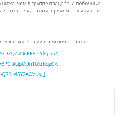
 ниже, чем в группе плацебо, а побочные
 одинаковой частотой, причем большинство
коллегами России вы можете в чатах:
m/Izj3ZQ7aI36KK8e2dCjcm4
t/GWBPCkkLipQUnTbXrKqzGA
zabQRfHvl5Y2AOVUsgJ