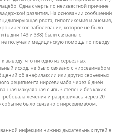
 плацебо. Одна смерть по неизвестной причине
с задержкой развития. На основании сообщений
рецидивирующая рвота, гипогликемия и анемия,
хроническое заболевание, которое не было
 (в дни 143 и 338) были связаны с
е не получали медицинскую помощь по поводу
к выводу, что ни одно из серьезных
льный исход, не было связано с нирсевимабом
общений об анафилаксии или других серьезных
ного реципиента нирсевимаба через 6 дней
анная макулярная сыпь 3 степени без каких-
 требовала лечения и разрешилась через 20
то событие было связано с нирсевимабом.
ванной инфекции нижних дыхательных путей в