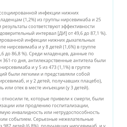
ассоциированной инфекции нижних
ладенцам (1,2%) из группы нирсевимаба и 25
и результаты соответствуют эффективности
оверительный интервал [ДИ] от 49,6 до 87,1 %).
иированной инфекции нижних дыхательных
ппе нирсевимаба и у 8 детей (1,6%) в группе
,6 до 86,8 %). Среди младенцев, данные по
 361-го дня, антилекарственные антитела были
 нирсевимаба и у 5 из 473 (1,1%) в группе
ий были легкими и представляли собой
ирсевимаб, и у 2 детей, получавших плацебо),
ь или отек в месте инъекции (у 3 детей).
относили те, которые привели к смерти, были
лизации или продлению госпитализации,
имую инвалидность или нетрудоспособность
ким событием. Серьезные нежелательные
 987 детей (6,8%), получавших нирсевимаб, и у