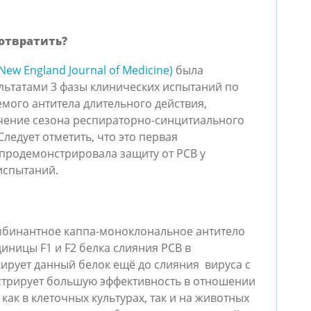
отвратить?
New England Journal of Medicine)
была
льтатами 3 фазы клинических испытаний по
мого антитела длительного действия,
ечение сезона респираторно-синцитиального
ледует отметить, что это первая
продемонстрировала защиту от РСВ у
испытаний.
мбинантное каппа-моноклональное антитело
диницы F1 и F2 белка слияния РСВ в
ирует данный белок ещё до слияния вируса с
стрирует большую эффективность в отношении
ак в клеточных культурах, так и на животных