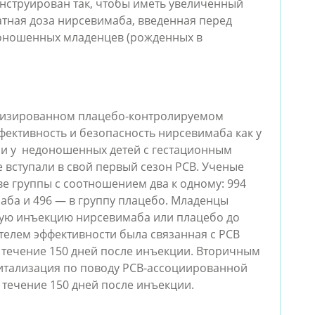
конструирован так, чтобы иметь увеличенный
атная доза нирсевимаба, введенная перед
оношенных младенцев (рожденных в
о
изированном плацебо-контролируемом
ективность и безопасность нирсевимаба как у
к и у недоношенных детей с гестационным
е вступали в свой первый сезон РСВ. Ученые
е группы с соотношением два к одному: 994
аба и 496 — в группу плацебо. Младенцы
ую инъекцию нирсевимаба или плацебо до
телем эффективности была связанная с РСВ
 течение 150 дней после инъекции. Вторичным
итализация по поводу РСВ-ассоциированной
 течение 150 дней после инъекции.