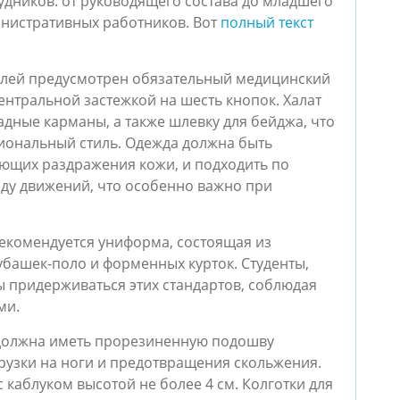
рудников: от руководящего состава до младшего
инистративных работников. Вот
полный текст
елей предусмотрен обязательный медицинский
ентральной застежкой на шесть кнопок. Халат
дные карманы, а также шлевку для бейджа, что
иональный стиль. Одежда должна быть
ающих раздражения кожи, и подходить по
оду движений, что особенно важно при
екомендуется униформа, состоящая из
рубашек-поло и форменных курток. Студенты,
 придерживаться этих стандартов, соблюдая
ми.
 должна иметь прорезиненную подошву
рузки на ноги и предотвращения скольжения.
каблуком высотой не более 4 см. Колготки для