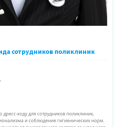
ида сотрудников поликлиник
У
 дресс-коду для сотрудников поликлиник,
онализма и соблюдение гигиенических норм.