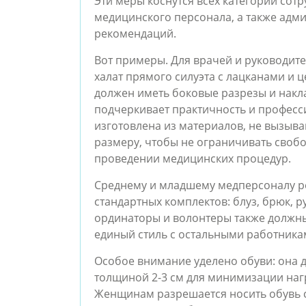
Эти меры коснутся всех категорий сот
медицинского персонала, а также адм
рекомендаций.
Вот примеры. Для врачей и руководит
халат прямого силуэта с лацканами и ц
должен иметь боковые разрезы и накла
подчеркивает практичность и професс
изготовлена из материалов, не вызыв
размеру, чтобы не ограничивать своб
проведении медицинских процедур​.
Среднему и младшему медперсоналу р
стандартных комплектов: блуз, брюк, 
ординаторы и волонтеры также должны
единый стиль с остальными работника
Особое внимание уделено обуви: она
толщиной 2-3 см для минимизации наг
Женщинам разрешается носить обувь с 