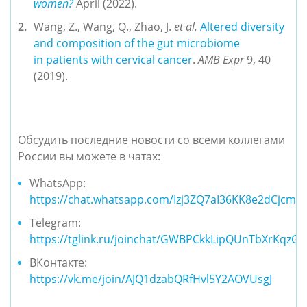
women?
April (2022).
Wang, Z., Wang, Q., Zhao, J.
et al.
Altered diversity
and composition of the gut microbiome
in patients with cervical cancer
.
AMB Expr
9, 40
(2019).
Обсудить последние новости со всеми коллегами
России вы можете в чатах:
WhatsApp:
https://chat.whatsapp.com/Izj3ZQ7aI36KK8e2dCjcm4
Telegram:
https://tglink.ru/joinchat/GWBPCkkLipQUnTbXrKqzGA
ВКонтакте:
https://vk.me/join/AJQ1dzabQRfHvl5Y2AOVUsgJ