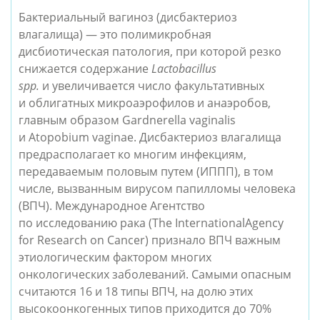
Бактериальный вагиноз (дисбактериоз
влагалища) — это полимикробная
дисбиотическая патология, при которой резко
снижается содержание
Lactobacillus
spp.
и увеличивается число факультативных
и облигатных микроаэрофилов и анаэробов,
главным образом Gardnerella vaginalis
и Atopobium vaginae. Дисбактериоз влагалища
предрасполагает ко многим инфекциям,
передаваемым половым путем (ИППП), в том
числе, вызванным вирусом папилломы человека
(ВПЧ). Международное Агентство
по исследованию рака (The InternationalAgency
for Research on Cancer) признало ВПЧ важным
этиологическим фактором многих
онкологических заболеваний. Самыми опасным
считаются 16 и 18 типы ВПЧ, на долю этих
высокоонкогенных типов приходится до 70%