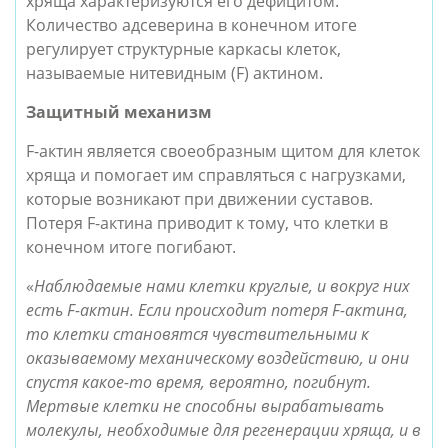
хряща характеризуются его дефицитом. 
Количество адсеверина в конечном итоге 
регулирует структурные каркасы клеток, 
называемые нитевидным (F) актином.
Защитный механизм
F-актин является своеобразным щитом для клеток 
хряща и помогает им справляться с нагрузками, 
которые возникают при движении суставов. 
Потеря F-актина приводит к тому, что клетки в 
конечном итоге погибают.
«
Наблюдаемые нами клетки круглые, и вокруг них 
есть F-актин. Если происходит потеря F-актина, 
то клетки становятся чувствительными к 
оказываемому механическому воздействию, и они 
спустя какое-то время, вероятно, погибнут. 
Мертвые клетки не способны вырабатывать 
молекулы, необходимые для регенерации хряща, и в 