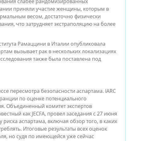
ования слабее рандомизированных 
вании приняли участие женщины, которым в 
ормальным весом, достаточно физически 
ания, что затрудняет экстраполяцию на более 
нститута Рамаццини в Италии опубликовала 
артам вызывает рак в нескольких локализациях 
исследования также была поставлена под 
ссе пересмотра безопасности аспартама. IARC 
ранции по оценке потенциального 
я. Объединенный комитет экспертов 
естный как JECFA, провел заседания с 27 июня 
 риска аспартама, включая обзор того, в каких 
реблять. Итоговые результаты всех оценок 
я, но судя по имеющейся уже сейчас 