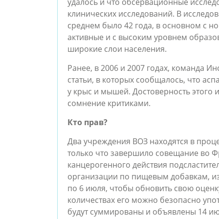
удалось и что обсервационные исслед
клинических исследований. В исследо
среднем было 42 года, в основном с н
активные и с высоким уровнем образов
широкие слои населения.
Ранее, в 2006 и 2007 годах, команда И
статьи, в которых сообщалось, что асп
у крыс и мышей. Достоверность этого 
сомнение критиками.
Кто прав?
Два учреждения ВОЗ находятся в проце
только что завершило совещание во Ф
канцерогенного действия подсластител
организации по пищевым добавкам, изв
по 6 июля, чтобы обновить свою оценку
количествах его можно безопасно упот
будут суммированы и объявлены 14 июл