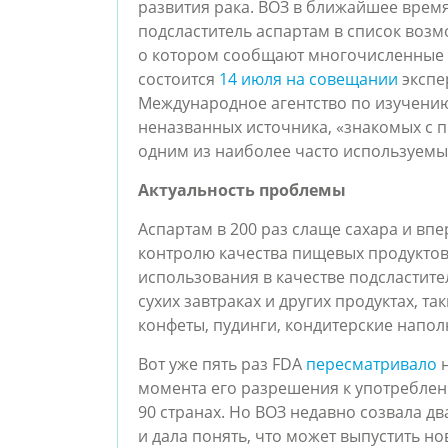
развития рака. ВОЗ в ближайшее врем
подсластитель аспартам в список возмо
о котором сообщают многочисленные 
состоится 
14 июля на совещании
 эксп
Международное агентство по изучению 
неназванных источника, «знакомых с пр
одним из наиболее часто используемых
Актуальность проблемы
Аспартам в 200 раз слаще сахара и вп
контролю качества пищевых продуктов и
использования в качестве подсластителя
сухих завтраках и других продуктах, та
конфеты, пудинги, кондитерские напол
Вот уже пять раз FDA 
пересматривало
 
момента его разрешения к употреблен
90 странах. Но ВОЗ недавно созвала д
и дала понять, что может выпустить н