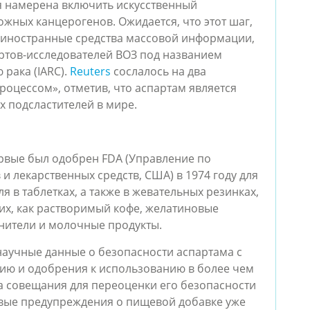
я намерена включить искусственный 
жных канцерогенов. Ожидается, что этот шаг, 
иностранные средства массовой информации, 
ертов-исследователей ВОЗ под названием 
рака (IARC). 
Reuters
 сослалось на два 
оцессом», отметив, что аспартам является 
 подсластителей в мире.
ервые был одобрен FDA (Управление по 
 лекарственных средств, США) в 1974 году для 
 в таблетках, а также в жевательных резинках, 
ких, как растворимый кофе, желатиновые 
нители и молочные продукты. 
научные данные о безопасности аспартама с 
ию и одобрения к использованию в более чем 
ва совещания для переоценки его безопасности 
овые предупреждения о пищевой добавке уже 