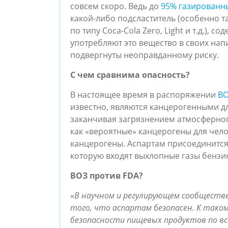
совсем скоро. Ведь до 
95% газированн
какой-либо подсластитель (особенно т
по типу Coca-Cola Zero, Light и т.д.), с
употребляют это вещество в своих напит
подвергнуты неоправданному риску.
С чем сравнима опасность?
В настоящее время в распоряжении 
В
известно, являются канцерогенными для
заканчивая загрязнением атмосферного
как «вероятные» канцерогены для чело
канцерогены. Аспартам присоединится 
которую входят выхлопные газы бензин
ВОЗ против FDA?
«
В научном и регулирующем сообществе
того, что аспартам безопасен. К таком
безопасности пищевых продуктов по вс