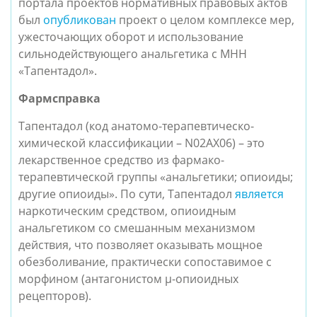
портала проектов нормативных правовых актов
был
опубликован
проект о целом комплексе мер,
ужесточающих оборот и использование
сильнодействующего анальгетика с МНН
«Тапентадол».
Фармсправка
Тапентадол (код анатомо-терапевтическо-
химической классификации – N02АХ06) – это
лекарственное средство из фармако-
терапевтической группы «анальгетики; опиоиды;
другие опиоиды». По сути, Тапентадол
является
наркотическим средством, опиоидным
анальгетиком со смешанным механизмом
действия, что позволяет оказывать мощное
обезболивание, практически сопоставимое с
морфином (антагонистом
μ
-опиоидных
рецепторов).