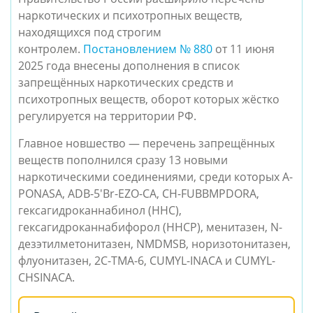
наркотических и психотропных веществ,
находящихся под строгим
контролем.
Постановлением № 880
от 11 июня
2025 года внесены дополнения в список
запрещённых наркотических средств и
психотропных веществ, оборот которых жёстко
регулируется на территории РФ.
Главное новшество — перечень запрещённых
веществ пополнился сразу 13 новыми
наркотическими соединениями, среди которых A-
PONASA, ADB-5'Br-EZO-CA, CH-FUBBMPDORA,
гексагидроканнабинол (HHC),
гексагидроканнабифорол (HHCP), менитазен, N-
дезэтилметонитазен, NMDMSB, норизотонитазен,
флуонитазен, 2C-TMA-6, CUMYL-INACA и CUMYL-
CHSINACA.