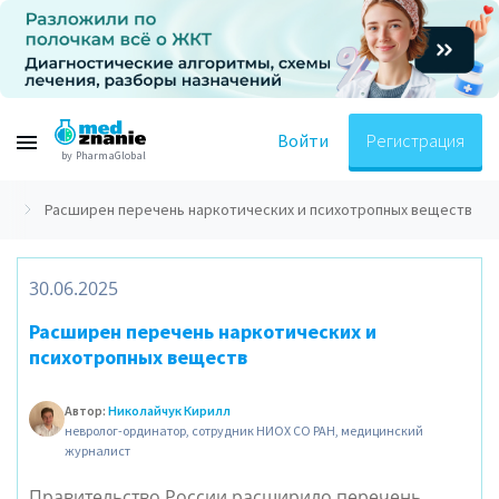
Войти
Регистрация
by PharmaGlobal
и
Расширен перечень наркотических и психотропных веществ
30.06.2025
Расширен перечень наркотических и
психотропных веществ
Автор:
Николайчук Кирилл
невролог-ординатор, сотрудник НИОХ СО РАН, медицинский
журналист
Правительство России расширило перечень