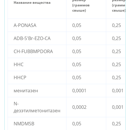
Название вещества
(граммов
(граммов
свыше)
свыше)
A-PONASA
0,05
0,25
ADB-5'Br-EZO-CA
0,05
0,25
CH-FUBBMPDORA
0,05
0,25
HHC
0,05
0,25
HHCP
0,05
0,25
менитазен
0,0001
0,001
N-
0,0002
0,001
дезэтилметонитазен
NMDMSB
0,05
0,25