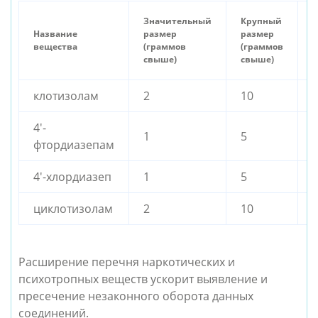
О
Значительный
Крупный
Название
размер
размер
р
вещества
(граммов
(граммов
(
свыше)
свыше)
с
клотизолам
2
10
4'-
1
5
фтордиазепам
4'-хлордиазеп
1
5
циклотизолам
2
10
Расширение перечня наркотических и
психотропных веществ ускорит выявление и
пресечение незаконного оборота данных
соединений.