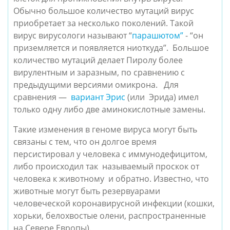
Обычно большое количество мутаций вирус 
приобретает за несколько поколений. Такой 
вирус вирусологи называют “
парашютом”
 - “он 
приземляется и появляется ниоткуда”.  
Большое
количество мутаций делает Пиролу более
вирулентным и заразным, по сравнению с
предыдущими версиями омикрона. Для
сравнения —
вариант Эрис
(или Эрида) имел
только одну либо две аминокислотные замены.
Такие изменения в геноме вируса могут быть 
связаны с тем, что он долгое время 
персистировал у человека с иммунодефицитом, 
либо происходил так  называемый проскок от 
человека к животному  и обратно. Известно, что 
животные могут быть резервуарами 
человеческой коронавирусной инфекции (кошки, 
хорьки, белохвостые олени, распространенные 
на Севере Европы).