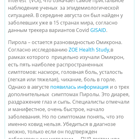
interest" (VOI), что означает самое пристальное 
наблюдение ученых  за эпидемиологической 
ситуацией. В середине августа он был найден у 
заболевших уже в 15 странах мира, согласно  
данным трекера вариантов Covid 
GISAID
.
Пирола – остается разновидностью Омикрона. 
Согласно исследованию 
ZOE Health Study
,в 
рамках которого  прицельно изучали Омикрон, 
есть пять наиболее распространенных 
симптомов: насморк, головная боль, усталость 
(легкая или тяжелая), чихание, боль в горле. 
Однако в августе 
появилась информация
 и о трех 
дополнительных  симптомах Пиролы. Это диарея, 
раздражение глаз и сыпь. Специалисты отмечали 
и манифестное, очень быстрое, начало 
заболевания. 
Но по симптомам понять, что это 
именно ковид нельзя. 
У
бедиться в диагнозе 
можно, только если он подтвержден 