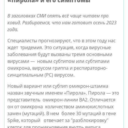
«Пирола» и его симптомы
В заголовках СМИ опять всё чаще читаем про 
ковид. Разбираемся, что нам готовит осень 2023 
года.
Специалисты прогнозируют, что в этом году нас 
ждет  тридемия. Это ситуация, когда вирусные 
заболевания будут вызваны тремя основными 
вирусами —  новым субтипом или субтипами 
омикрона, вирусом гриппа и респираторно-
синцитиальным (РС) вирусом. 
Новый вариант или субтип омикрон-штамма 
назван звучным именем «Пирола». 
Пирола — это 
представитель  омикрон-линии BA2. Отличается 
он от омикрона  количеством аминокислотных 
замен (мутаций). В нем  более 30 мутаций в гене
Spike, который   отвечает за "разблокировку" 
клеток для проникновения внутрь вируса. 