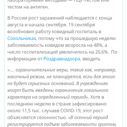
лабораторными методами — ПЦР-тестом или 
тестом на антиген.
В России рост заражений наблюдается с конца 
августа и начала сентября. 19 сентября 
возобновил работу ковидный госпиталь в 
Сокольниках
, 
потому что за прошедшую неделю 
заболеваемость ковидом возросла на 48%, а 
число госпитализаций увеличилось на 20,6%.  По 
информации от 
Роздравнадзора
, вводить 
«….
 ограничительные меры, такие как, например, 
масочный режим, не планируется, если для этого 
не будет серьезных оснований. В учреждениях 
могут быть введены ограничения локального 
характера на определенный период
». Хотя в  
последнюю неделю в стране зафиксировано 
около 11,5 тыс. случаев COVID-19, этот рост 
объясняется сезонностью. «
В осенний период 
регистрируется подъем заболеваемости гриппом, 