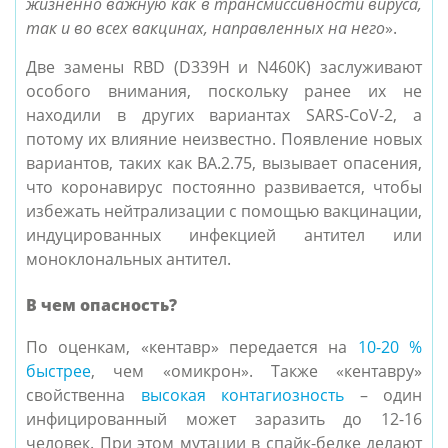
жизненно важную как в трансмиссивности вируса,
так и во всех вакцинах, направленных на него
».
Две замены RBD (D339H и N460K) заслуживают
особого внимания, поскольку ранее их не
находили в других вариантах SARS-CoV-2, а
потому их влияние неизвестно. Появление новых
вариантов, таких как BA.2.75, вызывает опасения,
что коронавирус постоянно развивается, чтобы
избежать нейтрализации с помощью вакцинации,
индуцированных инфекцией антител или
моноклональных антител.
В чем опасность?
По оценкам, «кентавр» передается на
10-20 %
быстрее
, чем «омикрон». Также «кентавру»
свойственна
высокая контагиозность
– один
инфицированный может заразить до 12-16
человек. При этом мутации в спайк-белке делают