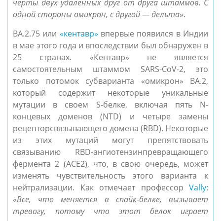
черты двух удаленных друг от друга штаммов. С
одной стороны омикрон, с другой — дельта
».
BA.2.75 или
«кентавр»
впервые появился в Индии
в мае этого года и впоследствии был обнаружен в
25 странах. «Кентавр» не является
самостоятельным штаммом SARS-CoV-2, это
только потомок субварианта «омикрон» BA.2,
который содержит некоторые уникальные
мутации в своем S-белке, включая пять N-
концевых доменов (NTD) и четыре замены
рецепторсвязывающего домена (RBD). Некоторые
из этих мутаций могут препятствовать
связыванию RBD-ангиотензинпревращающего
фермента 2 (ACE2), что, в свою очередь, может
изменять чувствительность этого варианта к
нейтрализации. Как отмечает профессор
Vally
:
«
Все, что меняется в спайк-белке, вызывает
тревогу, потому что этот белок играет