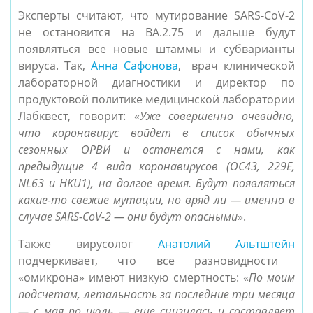
Эксперты считают, что мутирование SARS-CoV-2
не остановится на BA.2.75 и дальше будут
появляться все новые штаммы и субварианты
вируса. Так,
Анна Сафонова
, врач клинической
лабораторной диагностики и директор по
продуктовой политике медицинской лаборатории
Лабквест, говорит:
«
Уже совершенно очевидно,
что коронавирус войдет в список обычных
сезонных ОРВИ и останется с нами, как
предыдущие 4 вида коронавирусов (OC43, 229E,
NL63 и HKU1), на долгое время. Будут появляться
какие-то свежие мутации, но вряд ли — именно в
случае SARS-CoV-2 — они будут опасными
».
Также вирусолог
Анатолий Альтштейн
подчеркивает, что все разновидности
«омикрона» имеют низкую смертность: «
По моим
подсчетам, летальность за последние три месяца
— с мая по июль — еще снизилась и составляет