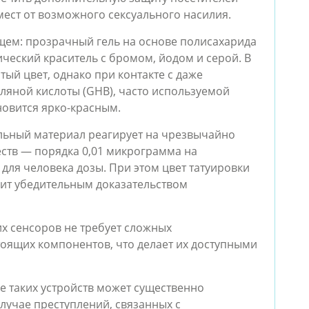
мест от возможного сексуального насилия.
ющем: прозрачный гель на основе полисахарида
ческий краситель с бромом, йодом и серой. В
ый цвет, однако при контакте с даже
яной кислоты (GHB), часто используемой
новится ярко-красным.
ельный материал реагирует на чрезвычайно
ств — порядка 0,01 микрограмма на
для человека дозы. При этом цвет татуировки
жит убедительным доказательством
их сенсоров не требует сложных
тоящих компонентов, что делает их доступными
е таких устройств может существенно
случае преступлений, связанных с