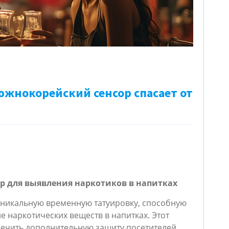
южнокорейский сенсор спасает от
р для выявления наркотиков в напитках
никальную временную татуировку, способную
е наркотических веществ в напитках. Этот
ечить дополнительную защиту посетителей