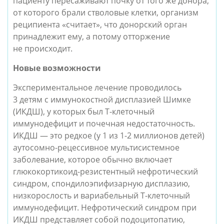
пациенту пересаживают почку от того же донора,
от которого брали стволовые клетки, организм
реципиента «считает», что донорский орган
принадлежит ему, а потому отторжение
не происходит.
Новые возможности
Экспериментальное лечение проводилось
3 детям с иммунокостной дисплазией Шимке
(ИКДШ), у которых был Т-клеточный
иммунодефицит и почечная недостаточность.
ИКДШ — это редкое (у 1 из 1-2 миллионов детей)
аутосомно-рецессивное мультисистемное
заболевание, которое обычно включает
глюкокортикоид-резистентный нефротический
синдром, спондилоэпифизарную дисплазию,
низкорослость и вариабельный Т-клеточный
иммунодефицит. Нефротический синдром при
ИКДШ представляет собой подоцитопатию,