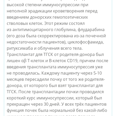
высокой степени иммуносупрессии при
неполной эрадикации кроветворения перед
введением донорских гемопоэтических
стволовых клеток. Этот режим состоял
из антитимоцитарного глобулина, флударабина
(его доза была скорректирована из-за почечной
недостаточности пациентов), циклофосфамида,
ритуксимаба и облучения всего тела.
Трансплантат для ТГСК от родителя-донора был
лишен αβ Т-клеток и В-клеток CD19, причем после
введения трансплантата иммуносупрессия уже
не проводилась. Каждому пациенту через 5-10
месяцев пересадили почку от того же родителя-
донора, от которого был взят трансплантат для
ТГСК. После трансплантации почки проводился
короткий курс иммуносупрессии, который был
прекращен через 30 дней. У всех трёх пациентов
функция почек была нормальной без какой-либо