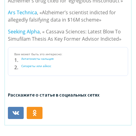
Alzheimer’s drug cited for ‘egregious misconduct’»
Ars Technica
, «Alzheimer’s scientist indicted for
allegedly falsifying data in $16M scheme»
Seeking Alpha
, « Cassava Sciences: Latest Blow To
Simufilam Thesis As Key Former Advisor Indicted»
Вам может быть это интересно:
Антагонисты кальция
Сигареты или айкос
Расскажите о статье в социальных сетях