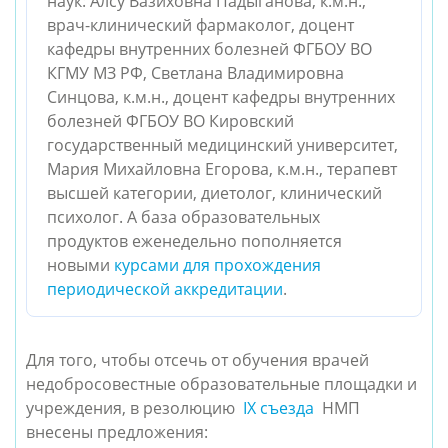
наук: Алсу Вазиховна Падыганова, к.м.н.,
врач-клинический фармаколог, доцент
кафедры внутренних болезней ФГБОУ ВО
КГМУ МЗ РФ, Светлана Владимировна
Синцова, к.м.н., доцент кафедры внутренних
болезней ФГБОУ ВО Кировский
государственный медицинский университет,
Мария Михайловна Егорова, к.м.н., терапевт
высшей категории, диетолог, клинический
психолог. А база образовательных
продуктов еженедельно пополняется
новыми
курсами для прохождения
периодической аккредитации
.
Для того, чтобы отсечь от обучения врачей 
недобросовестные образовательные площадки и 
учреждения, в резолюцию  
IX съезда
  НМП 
внесены предложения: