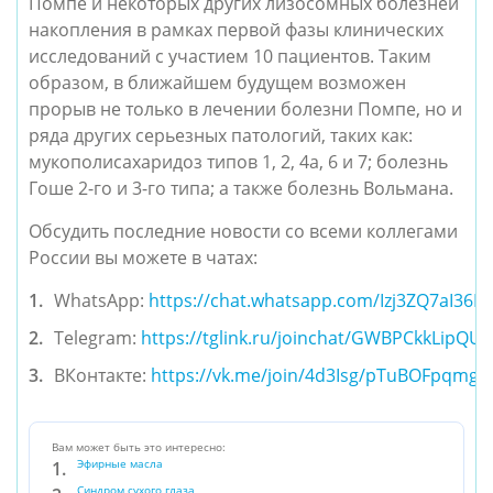
Помпе и некоторых других лизосомных болезней
накопления в рамках первой фазы клинических
исследований с участием 10 пациентов. Таким
образом, в ближайшем будущем возможен
прорыв не только в лечении болезни Помпе, но и
ряда других серьезных патологий, таких как:
мукополисахаридоз типов 1, 2, 4а, 6 и 7; болезнь
Гоше 2-го и 3-го типа; а также болезнь Вольмана.
Обсудить последние новости со всеми коллегами
России вы можете в чатах:
WhatsApp:
https://chat.whatsapp.com/Izj3ZQ7aI36
Telegram:
https://tglink.ru/joinchat/GWBPCkkLipQ
ВКонтакте:
https://vk.me/join/4d3Isg/pTuBOFpqmg
Вам может быть это интересно:
Эфирные масла
Синдром сухого глаза