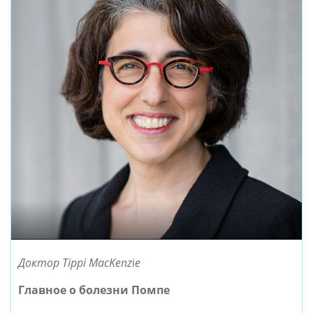
Доктор Tippi MacKenz
i
e
Главное о болезни Помпе