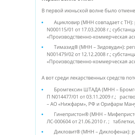
В первой июньской волне было отмене
Ацикловир (МНН совпадает с ТН):
N000115/01 от 17.03.2008 г.; субста
«Производственно-коммерческая асс
Тимазид® (МНН – Зидовудин): рег
N001479/02 от 12.12.2008 г.; субста
«Производственно-коммерческая асс
А вот среди лекарственных средств пот
Бромгексин ШТАДА (МНН – Бромге
П N014477/01 от 03.11.2009 г.; раств
– АО «Нижфарм», РФ и Орифарм Мануф
Гинепристон® (МНН – Мифепристо
ЛС-000604 от 21.06.2010 г.
; таблетки,
Дикловит® (МНН – Диклофенак): 