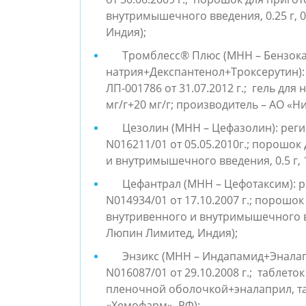
внутримышечного введения, 0.25 г, 0
Индия);
Тромблесс® Плюс (МНН – Бензок
натрия+Декспантенол+Троксерутин):
ЛП-001786 от 31.07.2012 г.; гель дл
мг/г+20 мг/г; производитель – АО «Н
Цезолин (МНН – Цефазолин): реги
N016211/01 от 05.05.2010г.; порошо
и внутримышечного введения, 0.5 г, 
Цефантрал (МНН – Цефотаксим): р
N014934/01 от 17.10.2007 г.; порошо
внутривенного и внутримышечного введ
Люпин Лимитед, Индия);
Энзикс (МНН – Индапамид+Эналап
N016087/01 от 29.10.2008 г.; таблет
пленочной оболочкой+эналаприл, таб
«Хемофарм», РФ);