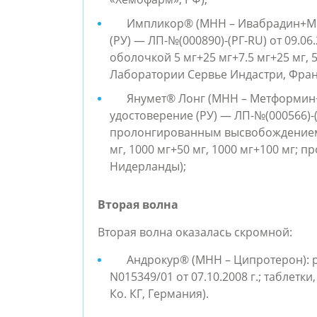
Импликор® (МНН – Ивабрадин+Ме
(РУ) — ЛП-№(000890)-(РГ-RU) от 09.0
оболочкой 5 мг+25 мг+7.5 мг+25 мг, 5
Лаборатории Сервье Индастри, Фран
Янумет® Лонг (МНН – Метформин+
удостоверение (РУ) — ЛП-№(000566)-(РГ
пролонгированным высвобождением,
мг, 1000 мг+50 мг, 1000 мг+100 мг; п
Нидерланды);
Вторая волна
Вторая волна оказалась скромной:
Андрокур® (МНН – Ципротерон): 
N015349/01 от 07.10.2008 г.; таблетк
Ко. КГ, Германия).