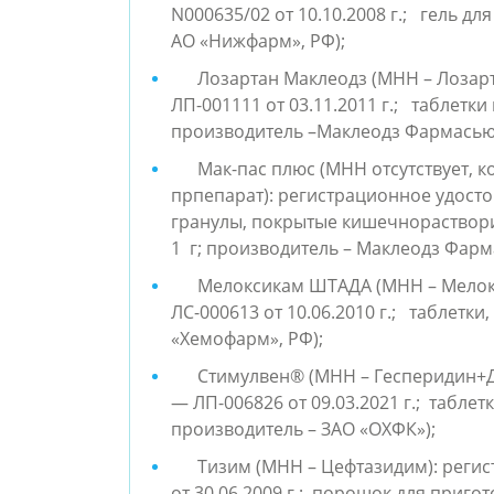
N000635/02 от 10.10.2008 г.; гель д
АО «Нижфарм», РФ);
Лозартан Маклеодз (МНН – Лозарт
ЛП-001111 от 03.11.2011 г.; таблетк
производитель –Маклеодз Фармасьют
Мак-пас плюс (МНН отсутствует,
прпепарат): регистрационное удостов
гранулы, покрытые кишечнораствори
1 г; производитель – Маклеодз Фарм
Мелоксикам ШТАДА (МНН – Мелокс
ЛС-000613 от 10.06.2010 г.; таблетки,
«Хемофарм», РФ);
Стимулвен® (МНН – Гесперидин+Д
— ЛП-006826 от 09.03.2021 г.; табле
производитель – ЗАО «ОХФК»);
Тизим (МНН – Цефтазидим): регис
от 30.06.2009 г.; порошок для приго