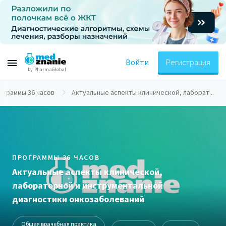
Войти
Регистрация
by PharmaGlobal
ограммы 36 часов
Актуальные аспекты клинической, лаборат...
ПРОГРАММЫ 36 ЧАСОВ
Актуальные аспекты клинической,
лабораторной и инструментальной
диагностики онкозаболеваний
Общая врачебная практика