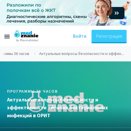
Войти
Регистрация
by PharmaGlobal
граммы 36 часов
Актуальные вопросы безопасности и эффек...
ПРОГРАММЫ 36 ЧАСОВ
Актуальные вопросы безопасности и
эффективности терапии бактериальных
инфекций в ОРИТ