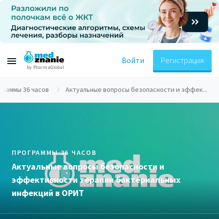
Войти
Регистрация
by PharmaGlobal
граммы 36 часов
Актуальные вопросы безопасности и эффек...
ПРОГРАММЫ 36 ЧАСОВ
Актуальные вопросы безопасности и
эффективности терапии бактериальных
инфекций в ОРИТ