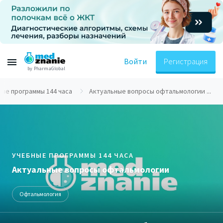
Войти
Регистрация
by PharmaGlobal
ые программы 144 часа
Актуальные вопросы офтальмологии ...
УЧЕБНЫЕ ПРОГРАММЫ 144 ЧАСА
Актуальные вопросы офтальмологии
Офтальмология