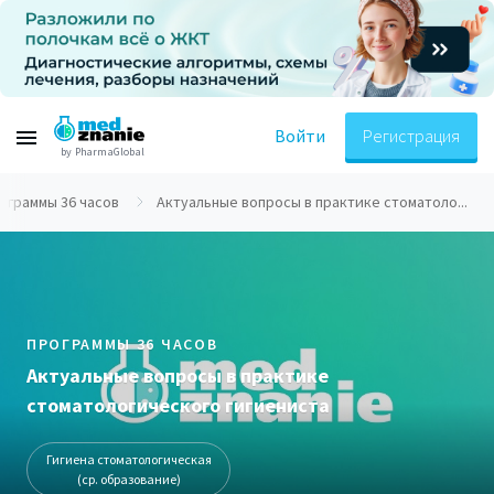
Войти
Регистрация
by PharmaGlobal
ограммы 36 часов
Актуальные вопросы в практике стоматоло...
ПРОГРАММЫ 36 ЧАСОВ
Актуальные вопросы в практике
стоматологического гигиениста
Гигиена стоматологическая
(ср. образование)