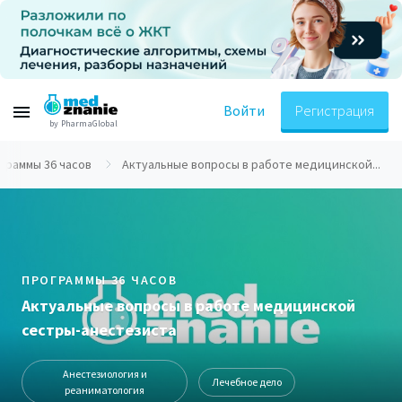
Войти
Регистрация
by PharmaGlobal
граммы 36 часов
Актуальные вопросы в работе медицинской...
ПРОГРАММЫ 36 ЧАСОВ
Актуальные вопросы в работе медицинской
сестры-анестезиста
Анестезиология и
Лечебное дело
реаниматология